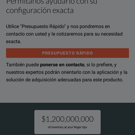
Permítanos ayudarlo con su
Vista general del producto
Recursos
configuración exacta
The Keysight 86105C plug-in optical module offers unprecede
Recursos en línea
Utilice "Presupuesto Rápido" y nos pondremos en
contacto con usted y le cotizaremos para su necesidad
exacta.
KEY FEATURES
PRESUPUESTO RÁPIDO
9 GHz amplified optical channel for 9 / 125 to 62.5 / 125 fibers
También puede
ponerse en contacto
, si lo prefiere, y
Keysight Infiniium DCA-X 86100D Wide-Bandwidth Oscilloscop
nuestros expertos podrán orientarlo con la aplicación y la
20 GHz electrical channel with 3.5 mm male input
DESCARGAR
solución de adquisición adecuadas para este producto.
single-mode and multimode, amplified (750 to 1650 nm, SMF and
perform waveform characterization and test transmitter compliance
design the module that fits your application: combination of four low