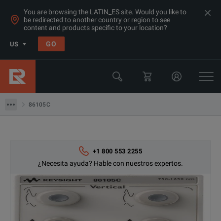
You are browsing the LATIN_ES site. Would you like to
be redirected to another country or region to see
Products
content and products specific to your location?
Osciloscopios y analizadores lógicos
GO
US
Muestreo de Osciloscopios
Keysight Technologies
86105C
86105C
+1 800 553 2255
¿Necesita ayuda? Hable con nuestros expertos.