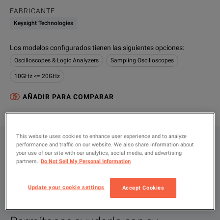
FABRICANTE
Keysight Technologies
Los modelos configurados tienen las siguientes opciones
:
Oscilloscopes & Logic Analyzers
Sampling Oscilloscopes
10GHz <= 20GHz
AÑADIR PARA COMPARAR
This website uses cookies to enhance user experience and to analyze
performance and traffic on our website. We also share information about
CONFIGURACIONES
your use of our site with our analytics, social media, and advertising
partners.
Do Not Sell My Personal Information
VISTA GENERAL DEL PRODUCTO
RECURSOS
Update your cookie settings
Accept Cookies