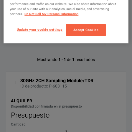
Escribir
performance and traffic on our website. We also share information about
para
your use of our site with our analytics, social media, and advertising
buscar
partners.
Do Not Sell My Personal Information
FILTRAR POR
OPCIONES
DISPONIBLES
Update your cookie settings
Accept Cookies
Opciones disponibles para Tektronix
Mostrando
1
-
1
de
1
resultados
80E08
No se han encontrado configuraciones
30GHz 2CH Sampling Module/TDR
1
ID de producto: P-603115
ALQUILER
Disponibilidad confirmada en el presupuesto
Presupuesto
Cantidad