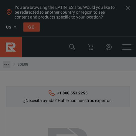
You are browsing the LATIN_ES site. Would you like to
be redirected to another country or region to see
Products
content and products specific to your location?
Osciloscopios y analizadores lógicos
GO
US
Muestreo de Osciloscopios
Tektronix
80E08
80E08
+1 800 553 2255
¿Necesita ayuda? Hable con nuestros expertos.