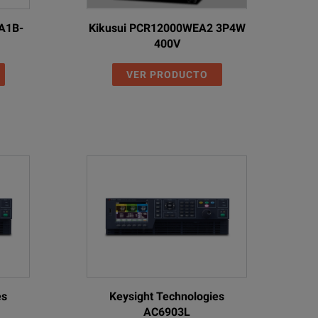
3A1B-
Kikusui PCR12000WEA2 3P4W
400V
VER PRODUCTO
es
Keysight Technologies
AC6903L