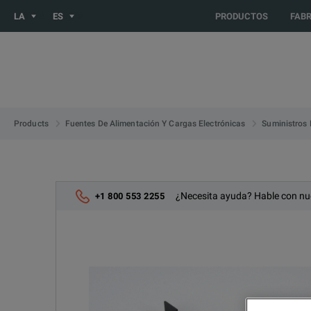
You are browsing the LATIN_ES site. Would you like to be redir
LA
ES
PRODUCTOS
FAB
Products
Fuentes De Alimentación Y Cargas Electrónicas
Suministros 
¿Necesita ayuda? Hable con nu
+1 800 553 2255