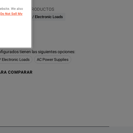
website. We also
FAMILIA DE PRODUCTOS
Do Not Sell My
Power Supplies / Electronic Loads
logies
figurados tienen las siguientes opciones
:
/ Electronic Loads
AC Power Supplies
ARA COMPARAR