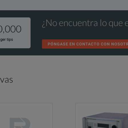
¿No encuentra lo que 
PÓNGASE EN CONTACTO CON NOSOT
ivas