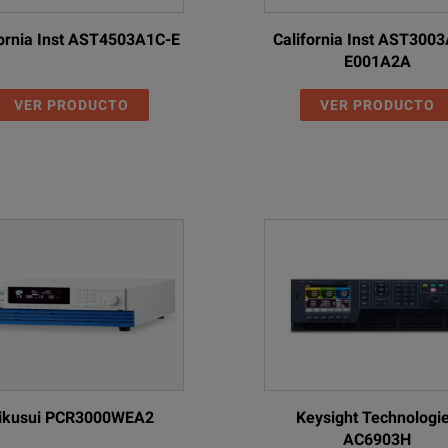
fornia Inst AST4503A1C-E
California Inst AST300
E001A2A
VER PRODUCTO
VER PRODUCTO
ikusui PCR3000WEA2
Keysight Technologi
AC6903H