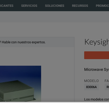
ected to another country or region to see content and products specific t
RICANTES
SERVICIOS
SOLUCIONES
RECURSOS
PROMOC
Keysig
 Hable con nuestros expertos.
Microwave Sys
MODELO
FA
83006A
R
Los modelos con
RF & Microwave