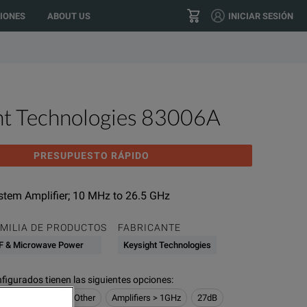
o your location?
GO
US
IONES
ABOUT US
INICIAR SESIÓN
+1 800 553 2255
CONTACTO
ht Technologies 83006A
PRESUPUESTO RÁPIDO
tem Amplifier; 10 MHz to 26.5 GHz
MILIA DE PRODUCTOS
FABRICANTE
F & Microwave Power
Keysight Technologies
figurados tienen las siguientes opciones
:
 Power
Noise & Other
Amplifiers > 1GHz
27dB