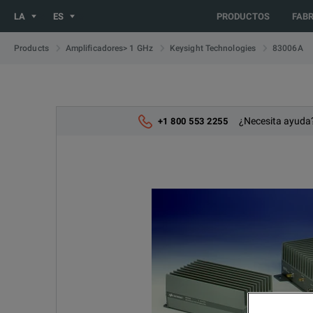
You are browsing the LATIN_ES site. Would you like to be redir
LA
ES
PRODUCTOS
FAB
83006A
Products
Amplificadores> 1 GHz
Keysight Technologies
¿Necesita ayuda?
+1 800 553 2255