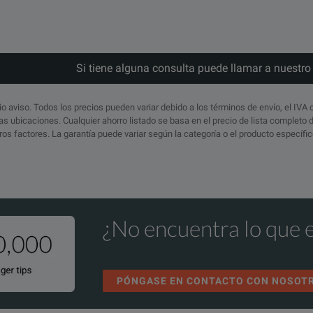
Extended Warranty - Return to Keysight - 3 years
s Technical Overview
Extended Warranty - Return to Keysight - 5 years
Si tiene alguna consulta puede llamar a nuestr
io aviso. Todos los precios pueden variar debido a los términos de envío, el IVA 
s ubicaciones. Cualquier ahorro listado se basa en el precio de lista completo
otros factores. La garantía puede variar según la categoría o el producto específ
Frequency (GHz)
Gain (dB)
Pout
0.01 to 26.5
20
13
¿No encuentra lo que 
0.5 to 26.5
25
18
2 to 26.5
27
24
PÓNGASE EN CONTACTO CON NOSOT
2 to 26.5
30
30