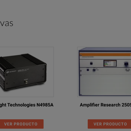
2 to 50
21
18
ivas
0.045 to 50
23
12*
ght Technologies N4985A
Amplifier Research 25
Description
VER PRODUCTO
VER PRODUCTO
Power Supply, 12 VDC, 15 VDC, 25 W