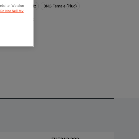
website. We also
z
1GHz <= 10GHz
BNC-Female (Plug)
Do Not Sell My
ARA COMPARAR
s and integrators. This amplifierprovides power where you need