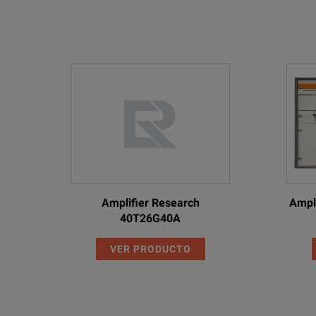
87422A
Amplifier Research
Ampl
40T26G40A
VER PRODUCTO