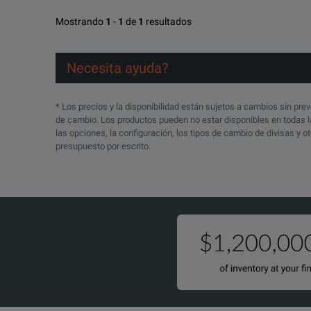
R-51B-001-3C
Works with 87422A 70 W Power Supply.
Mostrando
1
-
1
de
1
resultados
Keysight 83000A Series Microwave System Amplifier
R-51B-001-5C
DESCARGAR
Necesita ayuda?
SPECIFICATIONS
* Los precios y la disponibilidad están sujetos a cambios sin prev
de cambio. Los productos pueden no estar disponibles en todas la
83000A Series Microwave System Amplifiers Overview
las opciones, la configuración, los tipos de cambio de divisas y 
presupuesto por escrito.
Model (dBm)
83006A
83017A
83018A
83020A