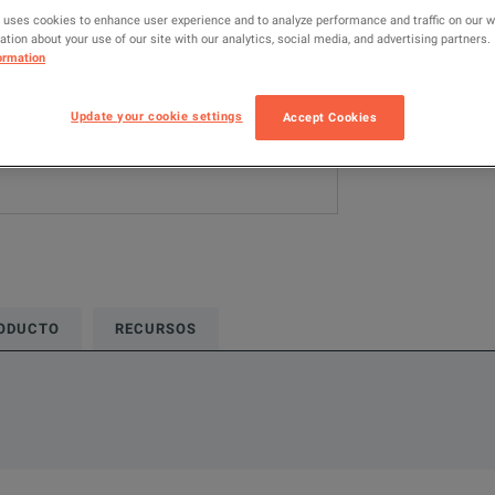
 uses cookies to enhance user experience and to analyze performance and traffic on our 
20GHz <= 50GH
tion about your use of our site with our analytics, social media, and advertising partners.
ormation
AÑADIR P
Update your cookie settings
Accept Cookies
RODUCTO
RECURSOS
 compact, off-the-shelf amplifier designed for systems designer
nes