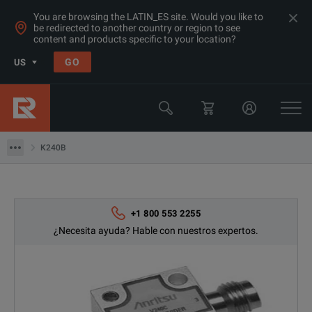
You are browsing the LATIN_ES site. Would you like to
be redirected to another country or region to see
content and products specific to your location?
Products
GO
US
Accesorios de Microondas
Anritsu
K240B
K240B
+1 800 553 2255
¿Necesita ayuda? Hable con nuestros expertos.