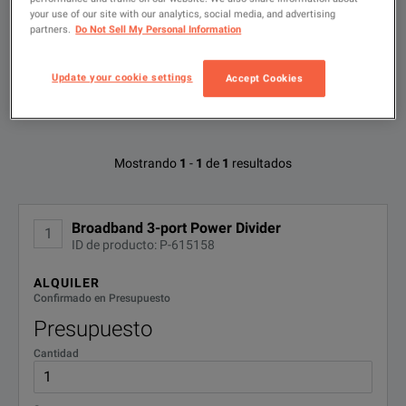
· Excellent amplitude and phase tracking
Escribir
your use of our site with our analytics, social media, and advertising
para
partners.
Do Not Sell My Personal Information
buscar
FILTRAR POR OPCIONES DISPONIBLES
Update your cookie settings
Accept Cookies
Opciones disponibles para Anritsu
Mostrando
1
-
1
de
1
resultados
K240B
No se han encontrado configuraciones
Broadband 3-port Power Divider
1
ID de producto: P-615158
ALQUILER
Confirmado en Presupuesto
Presupuesto
Cantidad