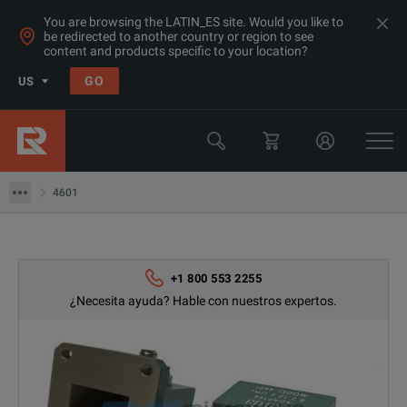
You are browsing the LATIN_ES site. Would you like to
be redirected to another country or region to see
content and products specific to your location?
GO
US
Products
Accesorios de Microondas
4601
4601
+1 800 553 2255
¿Necesita ayuda? Hable con nuestros expertos.