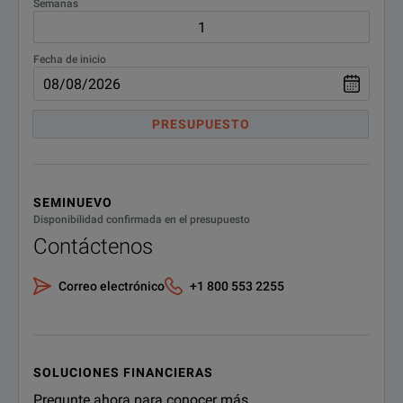
Semanas
4601
8.2-12.4
Fecha de inicio
4609
12.4-18.0
3.5mm
PRESUPUESTO
18.0-26.5
4608B
2.9mm
SEMINUEVO
Disponibilidad confirmada en el presupuesto
26.5-40
V4607
Contáctenos
Correo electrónico
+1 800 553 2255
SOLUCIONES FINANCIERAS
Pregunte ahora para conocer más