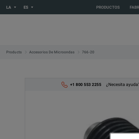
You are browsing the LATIN_ES site. Would you like to be redir
LA
ES
PRODUCTOS
FAB
766-20
Products
Accesorios De Microondas
¿Necesita ayuda?
+1 800 553 2255