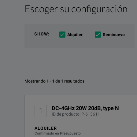
Escoger su configuración
Vista general del producto
Recursos
Description
Recursos en línea
SHOW
:
Alquiler
Seminuevo
Type N (M/F) DC to 5 GHz, 20 Watt - 50 Watt
Features
Designed to Meet Environmental Requirements of M
Opciones disponibles para Nard
Mostrando
1
-
1
de
1
resultados
DC-4Ghz 20W 20dB, type N
No se han encontrado configuraciones
DESCARGAR
DC-4GHz 20W 20dB, type N
1
ID de producto: P-613611
ALQUILER
Confirmado en Presupuesto