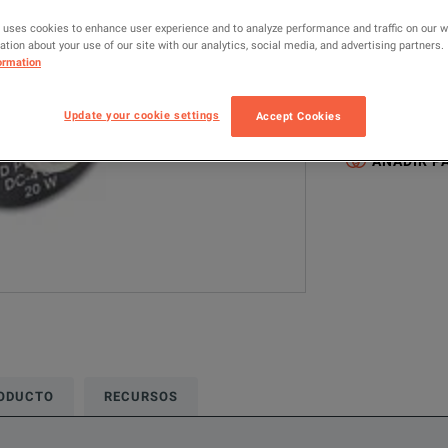
766-20
RF
 uses cookies to enhance user experience and to analyze performance and traffic on our 
tion about your use of our site with our analytics, social media, and advertising partners.
Los modelos con
ormation
RF & Microwave
Update your cookie settings
Accept Cookies
1GHz <= 10GHz
AÑADIR P
RODUCTO
RECURSOS