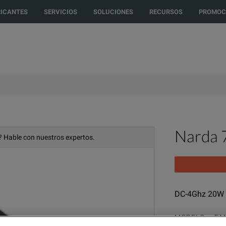
ected to another country or region to see content and products specific t
RICANTES
SERVICIOS
SOLUCIONES
RECURSOS
PROMOC
Narda 
 Hable con nuestros expertos.
DC-4Ghz 20W 
MODELO
FA