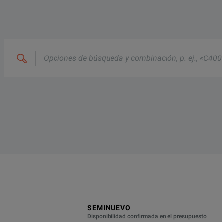
Opciones
de
búsqueda
y
combinación,
p.
ej.,
«C4000;
M400»
IL-A-3933
a 766-20
SEMINUEVO
Disponibilidad confirmada en el presupuesto