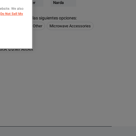
 & Microwave Power
Narda
website. We also
Do Not Sell My
figurados tienen las siguientes opciones
:
 Power
Noise & Other
Microwave Accessories
ARA COMPARAR