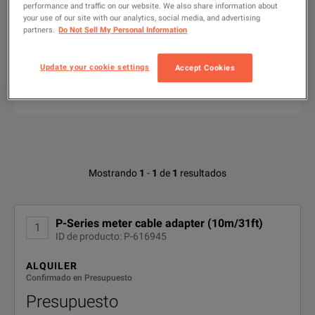
performance and traffic on our website. We also share information about
Seminuevo
your use of our site with our analytics, social media, and advertising
partners.
Do Not Sell My Personal Information
Escribir
para
Update your cookie settings
Accept Cookies
buscar
FILTRAR POR OPCIONES DISPONIBLES
Opciones disponibles para Keysight
Mostrando
1
-
1
de
1
resultados
Technologies N1917C
No se han encontrado configuraciones
P-Series meter cable adapter (10m/31ft)
1
ID de producto: P-616945
ALQUILER
Confirmado en Presupuesto
Presupuesto