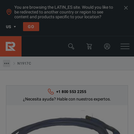
You are browsing the LATIN_ES site. Would you like to
be redirected to another country or region to see
content and products specific to your location?
Products
GO
US
Sensores de Potencia de RF
Keysight Technologies
N1917C
N1917C
+1 800 553 2255
¿Necesita ayuda? Hable con nuestros expertos.