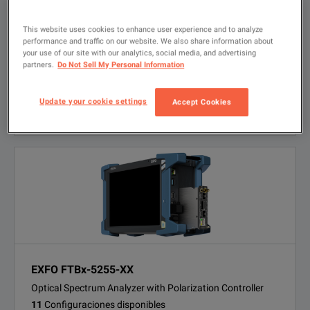
ALQUILER
This website uses cookies to enhance user experience and to analyze
Presupuesto
Unidades disponibles
performance and traffic on our website. We also share information about
SEMINUEVO
your use of our site with our analytics, social media, and advertising
Presupuesto
Contáctenos
partners.
Do Not Sell My Personal Information
SOLUCIONES FINANCIERAS
Opciones de financiación disponibles
Update your cookie settings
Accept Cookies
VER PRODUCTO
EXFO FTBx-5255-XX
Optical Spectrum Analyzer with Polarization Controller
11
Configuraciones disponibles