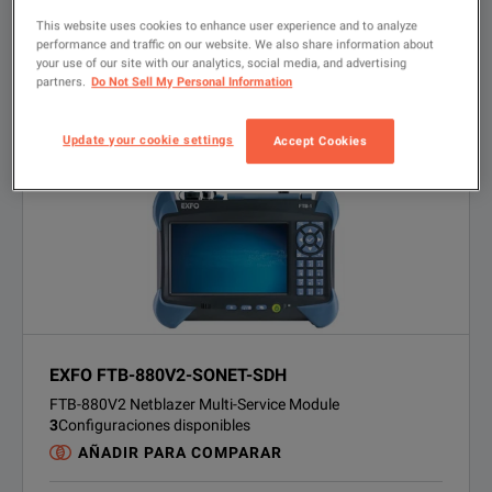
Unidades disponibles
This website uses cookies to enhance user experience and to analyze
SEMINUEVO
Presupuesto
Contáctenos
performance and traffic on our website. We also share information about
your use of our site with our analytics, social media, and advertising
SOLUCIONES FINANCIERAS
Opciones de financiación disponibles
partners.
Do Not Sell My Personal Information
VER PRODUCTO
Update your cookie settings
Accept Cookies
EXFO FTB-880V2-SONET-SDH
FTB-880V2 Netblazer Multi-Service Module
3
Configuraciones disponibles
AÑADIR PARA COMPARAR