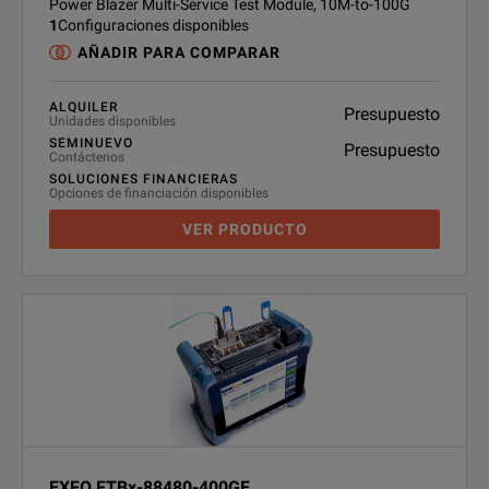
Power Blazer Multi-Service Test Module, 10M-to-100G
1
Configuraciones disponibles
AÑADIR PARA COMPARAR
ALQUILER
Presupuesto
Unidades disponibles
SEMINUEVO
Presupuesto
Contáctenos
SOLUCIONES FINANCIERAS
Opciones de financiación disponibles
VER PRODUCTO
EXFO FTBx-88480-400GE