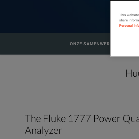
This website
share informa
Personal Inf
ONZE SAMENWERKING MET F
Huu
The Fluke 1777 Power Qua
Analyzer