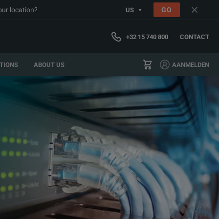
our location?
GO
US
+32 15 740 800
CONTACT
TIONS
ABOUT US
AANMELDEN