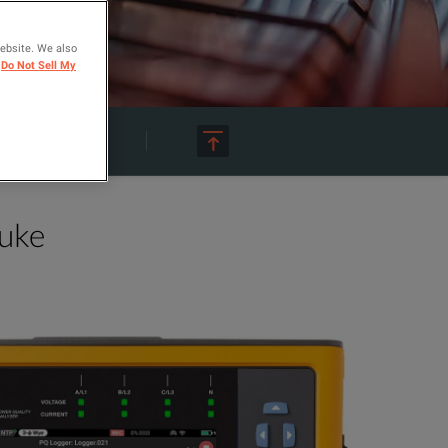
website. We also
Do Not Sell My
OM HUREN?
luke