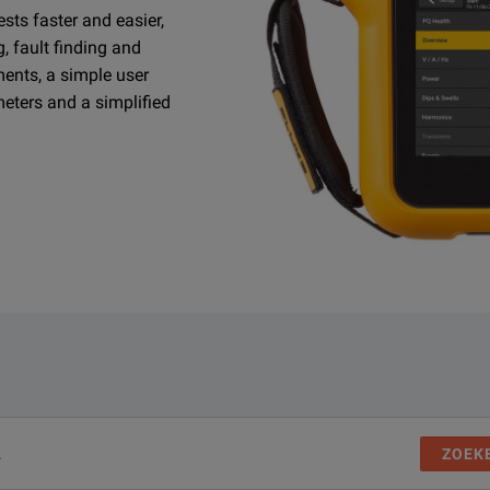
sts faster and easier,
, fault finding and
ments, a simple user
meters and a simplified
ZOEK