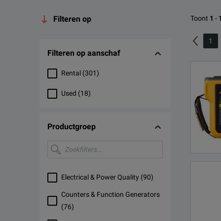
Filteren op
Toont
1
-
1
Filteren op aanschaf
Rental
(
301
)
Used
(
18
)
Productgroep
Zoekfilters...
Electrical & Power Quality
(
90
)
Counters & Function Generators
(
76
)