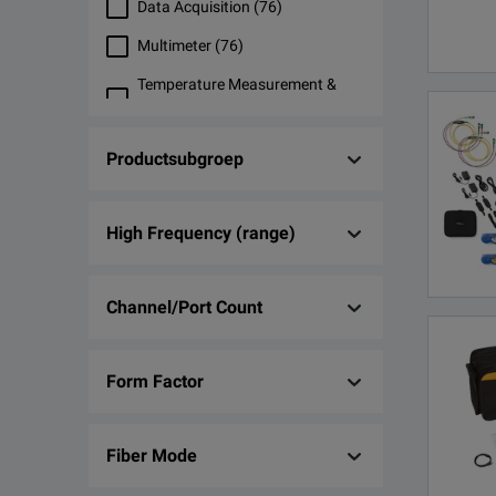
Data Acquisition
(
76
)
Multimeter
(
76
)
Temperature Measurement &
Environmental
(
67
)
Thermal
(
67
)
Productsubgroep
Network & Fiber Installations
(
58
)
High Frequency (range)
Calibration
(
29
)
LCR / Impedance Analyzers
(
9
)
Channel/Port Count
Oscilloscopes & Logic Analyzers
(
8
)
Form Factor
Servers
(
6
)
Fiber Mode