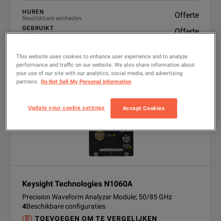
HUREN
Offerte
Beschikbare eenheden
GEBRUIKT
Offerte
Inlichtingen
FINANCIELE OPLOSSINGEN
Financieringsopties beschikbaar
This website uses cookies to enhance user experience and to analyze
performance and traffic on our website. We also share information about
PRODUCT BEKIJKEN
your use of our site with our analytics, social media, and advertising
partners.
Do Not Sell My Personal Information
Update your cookie settings
Accept Cookies
Keysight Technologies N1060A
Precision Waveform Analyzer Module; 50/85 GHz
4
Beschikbare configuraties
TOEVOEGEN OM TE VERGELIJKEN