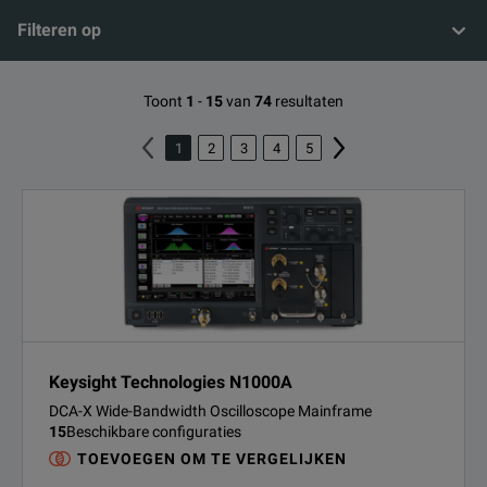
Filteren op
Toont
1
-
15
van
74
resultaten
1
2
3
4
5
Keysight Technologies N1000A
DCA-X Wide-Bandwidth Oscilloscope Mainframe
15
Beschikbare configuraties
TOEVOEGEN OM TE VERGELIJKEN