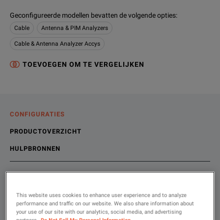
Geconfigureerde modellen bevatten de volgende opties
:
Cable
Antenna & PIM Analyzers
Cable & Antenna Analyzer Accys
TOEVOEGEN OM TE VERGELIJKEN
CONFIGURATIES
PRODUCTOVERZICHT
HULPBRONNEN
Kies uw configuratie
Productoverzicht
Bronnen
This website uses cookies to enhance user experience and to analyze
performance and traffic on our website. We also share information about
Anritsu invented and developed a patented technology that p
your use of our site with our analytics, social media, and advertising
Online bronnen
partners.
Do Not Sell My Personal Information