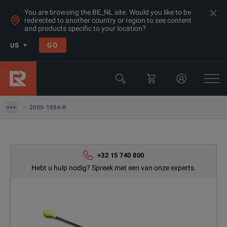
You are browsing the BE_NL site. Would you like to be
redirected to another country or region to see content
and products specific to your location?
Products
GO
US
Cable & Antenna Analyzers
Anritsu
2000-1884-R
2000-1884-R
+32 15 740 800
Hebt u hulp nodig? Spreek met een van onze experts.