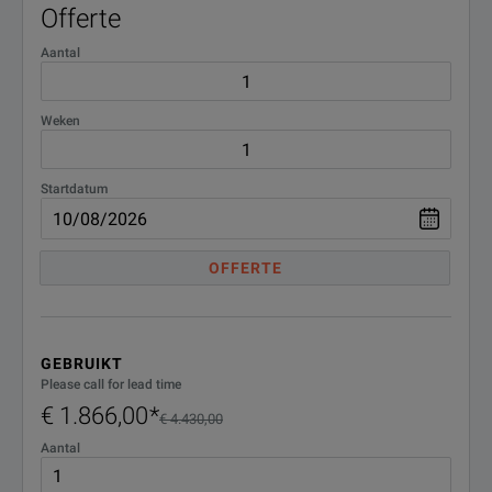
Part Number
Description
Offerte
Aantal
2000-1884-R
PIM Hunter™ Test Probe
2000-1691-R
Stylus with Coiled Teth
Weken
2000-1797-R
Touchscreen Protective 
Startdatum
2000-1374
External Dual Charger fo
OFFERTE
GEBRUIKT
Please call for lead time
€ 1.866,00
*
€ 4.430,00
Aantal