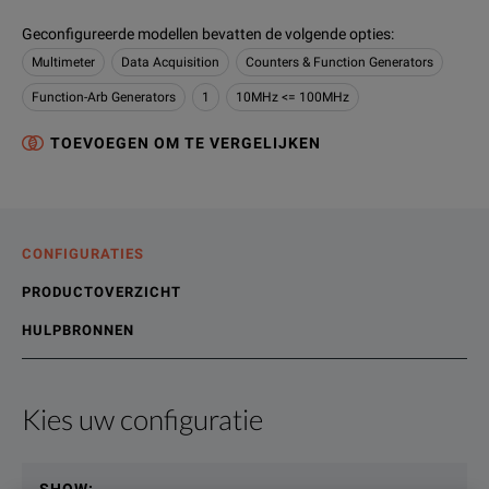
Geconfigureerde modellen bevatten de volgende opties
:
Multimeter
Data Acquisition
Counters & Function Generators
Function-Arb Generators
1
10MHz <= 100MHz
TOEVOEGEN OM TE VERGELIJKEN
CONFIGURATIES
PRODUCTOVERZICHT
HULPBRONNEN
Kies uw configuratie
Productoverzicht
Bronnen
The Keysight 33250A provides 10 standard waveforms with s
Online bronnen