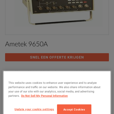
Ametek 9650A
SNEL EEN OFFERTE KRIJGEN
Four Channel Digital Delay Generator; 10 V, 2 MHz
This website uses cookies to enhance user experience and to analyze
MODEL
PRODUCTGROEP
FABRIKANT
performance and traffic on our website. We also share information about
9650A
Multimeter
Ametek
your use of our site with our analytics, social media, and advertising
partners.
Do Not Sell My Personal Information
Geconfigureerde modellen bevatten de volgende opties
:
Update your cookie settings
Accept Cookies
Multimeter
Data Acquisition
Counters & Function Generators