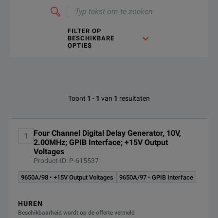
Typ
tekst
om
Operating modes include ‘Scan’, where continuously increasin
te
zoeken
FILTER OP
BESCHIKBARE
Ametek 9650A Datasheet
OPTIES
DOWNLOADEN
Beschikbare opties voor Ametek 9650A
Toont
1
-
1
van
1
resultaten
OPTIE-ID
BESCHRIJVING
Four Channel Digital Delay Generator, 10V,
1
2.00MHz; GPIB Interface; +15V Output
9650A/97
GPIB Interface
Voltages
Product-ID: P-615537
9650A/98
+15V Output Voltages
9650A/98 • +15V Output Voltages
9650A/97 • GPIB Interface
HUREN
Beschikbaarheid wordt op de offerte vermeld