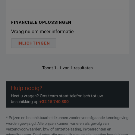
FINANCIELE OPLOSSINGEN
Vraag nu om meer informatie
INLICHTINGEN
Toont
1
-
1
van
1
resultaten
Hulp nodig?
Heet u vragen? Ons team staat telefonisch tot uw
beschikking op
+32 15 740 800
* Prijzen en beschikbaarheid kunnen zonder voorafgaande kennisgeving
worden gewijzigd. Alle prijzen kunnen variëren als gevolg van
verzendvoorwaarden, btw of omzetbelasting, invoerrechten en
wisselkoersen. Producten zijn mogelijk niet op alle locaties beschikbaar.