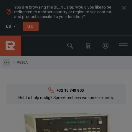
You are browsing the BE_NL site. Would you like to be
redirected to another country or region to see content
and products specific to your location?
Products
GO
US
Multimeters, Data Acquisition, Counters & Function
Word-Pattern-Arb Generators
9650A
9650A
+32 15 740 800
Hebt u hulp nodig? Spreek met een van onze experts.