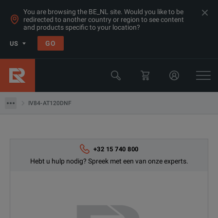
You are browsing the BE_NL site. Would you like to be
redirected to another country or region to see content
and products specific to your location?
Products
GO
US
Thermal, Temperature Measurement & Environmental Test Equip
Camera & Borescope Inspection Equipment
IV84-AT120DNF
IV84-AT120DNF
+32 15 740 800
Hebt u hulp nodig? Spreek met een van onze experts.