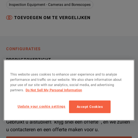
Inspection Equipment - Cameras and Borescopes
TOEVOEGEN OM TE VERGELIJKEN
CONFIGURATIES
PRODUCTOVERZICHT
HULPBRONNEN
This website uses cookies to enhance user experience and to analyze
performance and traffic on our website. We also share information about
your use of our site with our analytics, social media, and advertising
partners.
Do Not Sell My Personal Information
Laat ons u helpen, met uw exacte
Productoverzicht
Bronnen
configuratie.
Update your cookie settings
Accept Cookies
We're sorry, we don't currently have any further information a
Het spijt ons, maar we hebben op dit moment geen andere br
If you would like to know more, please
U kunt voor meer informatie
contact opnemen
get in touch
met ons en ee
and one of
Gebruikt u alstublieft "krijg snel een offerte" , en we zullen
u contacteren en een offerte maken voor u.