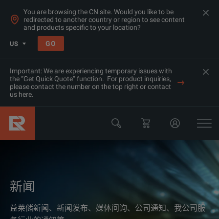
You are browsing the CN site. Would you like to be
redirected to another country or region to see content
and products specific to your location?
GO
US
Important: We are experiencing temporary issues with
the “Get Quick Quote” function. For product inquiries,
please contact the number on the top right or contact
us here.
新闻
益莱储新闻、新闻发布、媒体问询、公司通知、我公司服