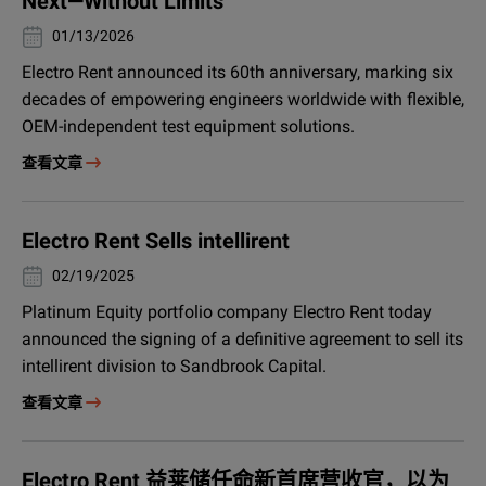
Next—Without Limits
01/13/2026
Electro Rent announced its 60th anniversary, marking six
decades of empowering engineers worldwide with flexible,
OEM-independent test equipment solutions.
查看文章
Electro Rent Sells intellirent
02/19/2025
Platinum Equity portfolio company Electro Rent today
announced the signing of a definitive agreement to sell its
intellirent division to Sandbrook Capital.
查看文章
Electro Rent 益莱储任命新首席营收官，以为