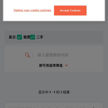
Update your cookie settings
Accept Cookies
选择您的配置
产品总览
资源
文件资料
We're sorry, we don't currently have any further information a
If you would like to know more, please
get in touch
and one of
显示
:
租赁
二手
输
入
要
搜
索
按可用选项筛选
的
内
CMC-500-Brochure-ENU.pdf
容
下载
Omicron CMC500 (P00084801)的可用
显示中
1
-
1
的
1
结果
选项