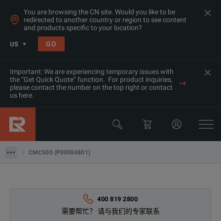
You are browsing the CN site. Would you like to be
redirected to another country or region to see content
and products specific to your location?
GO
US
Important: We are experiencing temporary issues with
the “Get Quick Quote” function. For product inquiries,
please contact the number on the top right or contact
us here.
产品
开关&继电器测试设备
CMC500 (P00084801)
CMC500 (P00084801)
400 819 2800
需要帮忙？ 请与我们的专家联系