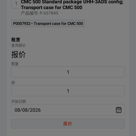
CMC 500 Standard package UHH-3ADS config;
1
选项
说明
Transport case for CMC 500
产品编号: P-657845
P0007932
Transport case for CMC 500
P0007932 • Transport case for CMC 500
CMC-500-Ordering-Information-ENU.pdf
下载
租赁
查询报价
报价
数量
周
开始日期
CMC-500-Technical-Data-ENU.pdf
下载
报价