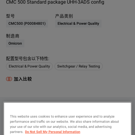
CMC 500 Standard package UHH-3ADS config
型号
产品类别
CMC500 (P00084801)
Electrical & Power Quality
制造商
Omicron
配置型号包含以下特性
:
Electrical & Power Quality
Switchgear / Relay Testing
加入比较
配置
This website uses cookies to enhance user experience and to analyze
产品总览
performance and traffic on our website. We also share information about
your use of our site with our analytics, social media, and advertising
资源
partners.
Do Not Sell My Personal Information