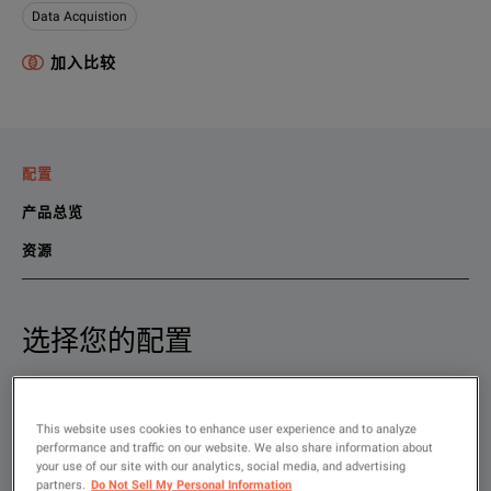
Data Acquistion
加入比较
配置
产品总览
资源
选择您的配置
产品总览
资源
We're sorry, we don't currently have any further information a
请联系我们查找与此产品相关的资料。
显示
:
If you would like to know more, please
如果您想了解更多，请
联系
，我们的团队将为您提供帮助。
get in touch
and one of
This website uses cookies to enhance user experience and to analyze
租赁
performance and traffic on our website. We also share information about
your use of our site with our analytics, social media, and advertising
二手
partners.
Do Not Sell My Personal Information