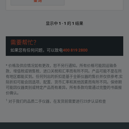
查询
显示中
1
-
1
的
1
结果
需要帮忙？
如果您有任何问题，可以致电
400 819 2800
* 价格及供应情况如有更改，恕不另行通知。所有价格可能因运输条
款、增值税或销售税、进口关税和汇率而有所不同。产品可能不是在所
有地区都能买到。任何列出的折扣是基于全新仪器的售价并仅供参考;实
际折扣可能会因选项、配置、货币汇率和其他因素而有所不同。保修期
可能因仪器类别或特定产品而有差异。所有条款均需通过完整的书面报
价确认。
1
对于我们的品质二手仪器，在发货前需要进行23步认证检查