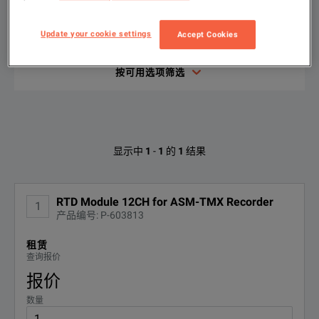
输
Update your cookie settings
Accept Cookies
入
要
搜
索
按可用选项筛选
的
内
容
AstroNova IRTD-12的可用选项
显示中
1
-
1
的
1
结果
找不到配置
RTD Module 12CH for ASM-TMX Recorder
1
产品编号: P-603813
租赁
查询报价
报价
数量