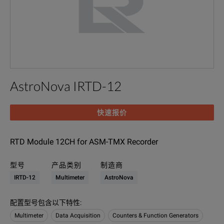
AstroNova IRTD-12
快速报价
RTD Module 12CH for ASM-TMX Recorder
型号
产品类别
制造商
IRTD-12
Multimeter
AstroNova
配置型号包含以下特性
:
Multimeter
Data Acquisition
Counters & Function Generators