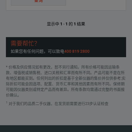
查询
显示中
1
-
1
的
1
结果
需要帮忙？
如果您有任何问题，可以致电
400 819 2800
* 价格及供应情况如有更改，恕不另行通知。所有价格可能因运输条
款、增值税或销售税、进口关税和汇率而有所不同。产品可能不是在所
有地区都能买到。任何列出的折扣是基于全新仪器的售价并仅供参考;实
际折扣可能会因选项、配置、货币汇率和其他因素而有所不同。保修期
可能因仪器类别或特定产品而有差异。所有条款均需通过完整的书面报
价确认。
1
对于我们的品质二手仪器，在发货前需要进行23步认证检查