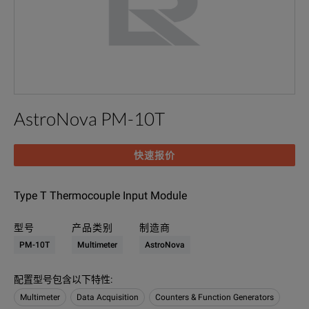
AstroNova PM-10T
快速报价
Type T Thermocouple Input Module
型号
产品类别
制造商
PM-10T
Multimeter
AstroNova
配置型号包含以下特性
:
Multimeter
Data Acquisition
Counters & Function Generators