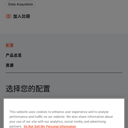
Data Acquistion
加入比较
配置
产品总览
资源
选择您的配置
产品总览
资源
We're sorry, we don't currently have any further information a
请联系我们查找与此产品相关的资料。
显示
:
If you would like to know more, please
如果您想了解更多，请
联系
，我们的团队将为您提供帮助。
get in touch
and one of
This website uses cookies to enhance user experience and to analyze
租赁
performance and traffic on our website. We also share information about
your use of our site with our analytics, social media, and advertising
二手
partners.
Do Not Sell My Personal Information