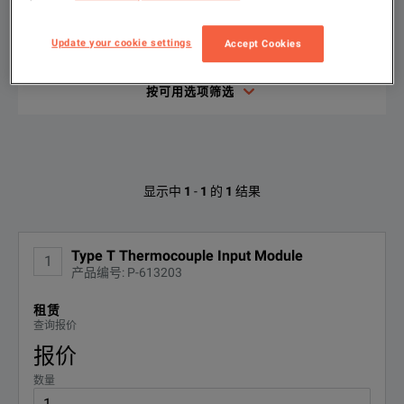
输
Update your cookie settings
Accept Cookies
入
要
搜
索
按可用选项筛选
的
内
容
AstroNova PM-10T的可用选项
显示中
1
-
1
的
1
结果
找不到配置
Type T Thermocouple Input Module
1
产品编号: P-613203
租赁
查询报价
报价
数量