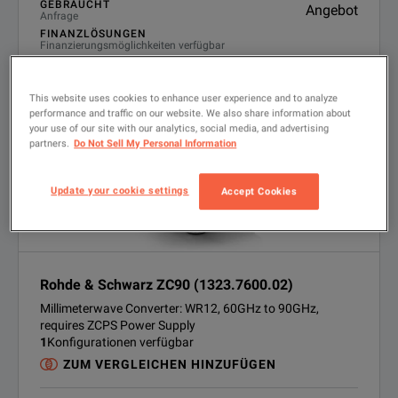
GEBRAUCHT
Angebot
Anfrage
FINANZLÖSUNGEN
Finanzierungsmöglichkeiten verfügbar
PRODUKT ANZEIGEN
This website uses cookies to enhance user experience and to analyze
performance and traffic on our website. We also share information about
your use of our site with our analytics, social media, and advertising
partners.
Do Not Sell My Personal Information
Update your cookie settings
Accept Cookies
Rohde & Schwarz ZC90 (1323.7600.02)
Millimeterwave Converter: WR12, 60GHz to 90GHz,
requires ZCPS Power Supply
1
Konfigurationen verfügbar
ZUM VERGLEICHEN HINZUFÜGEN