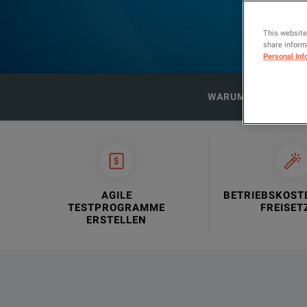
This website
share informa
Personal Inf
WARUM MIETEN?
AGILE
BETRIEBSKOST
TESTPROGRAMME
FREISET
ERSTELLEN