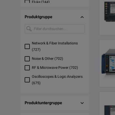
Fluke
(
244
)
Anritsu
(
229
)
Produktgruppe
NI
(
137
)
Filter
durchsuchen...
Megger
(
81
)
Bird
(
75
)
Network & Fiber Installations
Keithley
(
73
)
(
727
)
Yokogawa
(
62
)
Noise & Other
(
702
)
GW Instek
(
60
)
RF & Microwave Power
(
702
)
Fluke Networks
(
57
)
Oscilloscopes & Logic Analyzers
Pasternack
(
675
)
(
44
)
Narda
Power Supplies / Electronic
(
42
)
Loads
(
565
)
Dranetz
(
39
)
Produktuntergruppe
RF & Microwave Network
Flann
(
39
)
Analyzers
(
509
)