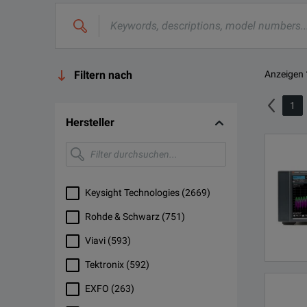
Filtern nach
Anzeigen
1
Hersteller
Filter
durchsuchen...
Keysight Technologies
(
2669
)
Rohde & Schwarz
(
751
)
Viavi
(
593
)
Tektronix
(
592
)
EXFO
(
263
)