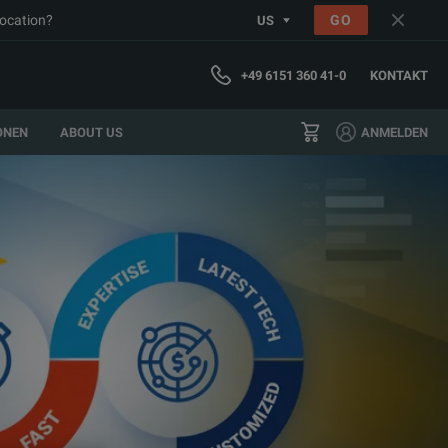
location?
GO
US
+49 6151 360 41-0
KONTAKT
ONEN
ABOUT US
ANMELDEN