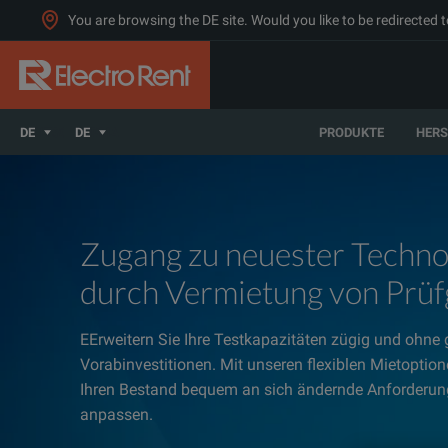
You are browsing the DE site. Would you like to be redirected 
DE
DE
PRODUKTE
HERS
Zugang zu neuester Techno
durch Vermietung von Prüf
EErweitern Sie Ihre Testkapazitäten zügig und ohne
Vorabinvestitionen. Mit unseren flexiblen Mietoptio
Ihren Bestand bequem an sich ändernde Anforderu
anpassen.