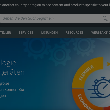
to another country or region to see content and products specific to your 
TELLER
SERVICES
LÖSUNGEN
RESOURCES
WERBEAKTI
logie
geräten
 große
nen können Sie
ngen