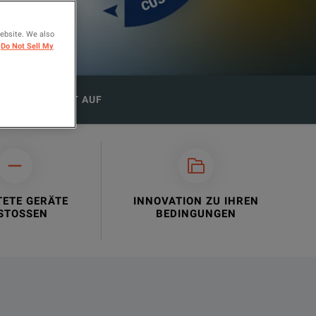
website. We also
Do Not Sell My
 SIE KONTAKT AUF
TETE GERÄTE
INNOVATION ZU IHREN
STOSSEN
BEDINGUNGEN