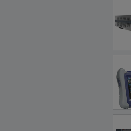
LEM Res
(
9
)
Weinschel
(
9
)
NH Research
(
8
)
Delta Elektronika
(
7
)
GMC-I
(
7
)
Radiall
(
7
)
AH Systems
(
6
)
Baker
(
6
)
Cisco
(
6
)
Detectus
(
6
)
Dewetron
(
6
)
Elgar
(
6
)
RS Components
(
6
)