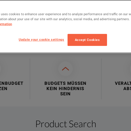
 uses cookies to enhance user experience and to analyze performance and traffic on our 
tion about your use of our site with our analytics, social media, and advertising partners.
ormation
Update your cookie settings
Accept Cookies
IHR MIETPARTNER
NEHMEN
ENBUDGET
BUDGETS MÜSSEN
VERAL
ZEN
KEIN HINDERNIS
AB
SEIN
Product Search