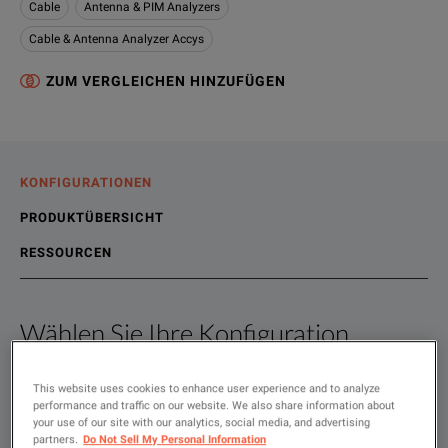
Cable
Antenna & PIM Analyzers
Cable & Antenna Analyzer Accys
ZUM VERGLEICHEN HINZUFÜGEN
KONFIGURATIONEN
PRODUKTÜBERSICHT
RESSOURCEN
Wählen Sie Ihre Konfiguration
Produktübersicht
Ressourcen
Anritsu's ruggedized stable test port cables combine excellen
Online-Ressourcen
This website uses cookies to enhance user experience and to analyze
performance and traffic on our website. We also share information about
Show
:
Mieten
Gebraucht
your use of our site with our analytics, social media, and advertising
partners.
Do Not Sell My Personal Information