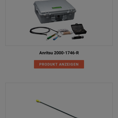
15N43M50-3.0C
6.0
Precision N-mal
15N43F50-3.0C
6.0
Precision N-mal
Anritsu 2000-1746-R
PRODUKT ANZEIGEN