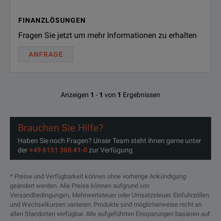
FINANZLÖSUNGEN
15NN50-1.5C
Test Por
Fragen Sie jetzt um mehr Informationen zu erhalten
15NN50-3.0C
Test Por
ANFRAGE
SPECIFICATIONS
15NN50-5.0C
Test Por
15 Series
15NNF50-1.5B
Test Por
Anzeigen
1
-
1
von
1
Ergebnissen
Phase-Stable Test Port
15NNF50-1.5C
Test Por
Extension Cables
Brauchen Sie Hilfe?
15NNF50-3.0C
Test Por
Haben Sie noch Fragen? Unser Team steht ihnen gerne unter
Series Overview
der
+49 6151 360 41-0
zur Verfügung
15NNF50-5.0C
Test Por
* Preise und Verfügbarkeit können ohne vorherige Ankündigung
15KKF50-1.5A
Test Por
Frequency
Connector
geändert werden. Alle Preise können aufgrund von
Anritsu Cable
Versandbedingungen, Mehrwertsteuer oder Umsatzsteuer, Einfuhrzöllen
(GHz)
A
15RKKF50-1.5A
Test Por
und Wechselkursen variieren. Produkte sind möglicherweise nicht an
allen Standorten verfügbar. Alle aufgeführten Einsparungen basieren auf