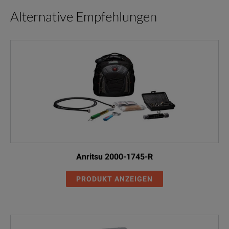
15NNF50-1.5B
18.0
Precision N-mal
Alternative Empfehlungen
15NN50-1.0B
18.0
Precision N-mal
15LLF50-1.0A
26.5
3.5 mm-male
15LL50-1.0A
26.5
3.5 mm-male
15KKF50-1.5A
26.5
K-male
15KK50-1.0A
26.5
K-male
15KKF50-1.0A
26.5
K-male
Anritsu 2000-1745-R
15RKKF50-1.5A
26.5
Ruggedized K-m
PRODUKT ANZEIGEN
15N43M50-1.5C
6.0
Precision N-mal
15N43F50-1.5C
6.0
Precision N-mal