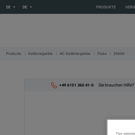
You are browsing the DE site. Would you like to be redirected 
DE
DE
PRODUKTE
HERS
5560A
Products
Kalibriergeräte
AC-Kalibriergeräte
Fluke
Sie brauchen Hilfe?
+49 6151 360 41-0
This website