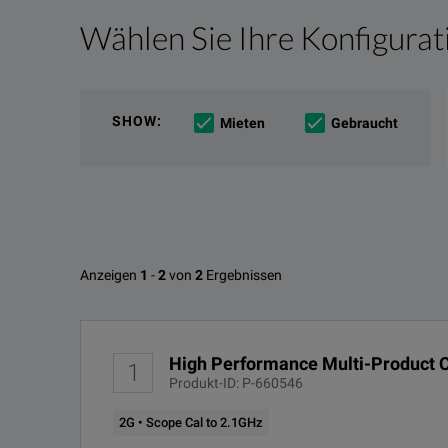
Wählen Sie Ihre Konfigurat
Produktübersicht
Ressourcen
Most comprehensive workload coverage, latest tec
Online-Ressourcen
5560A: The most comprehensive workload cover
SHOW
:
Mieten
Gebraucht
The 5560A calibrates the most popular benchtop 6.5-d
Technical improvements include 30 A continuous cur
Verfügbare Optionen für Fluke 5
Anzeigen
1
-
2
von
2
Ergebnissen
fluke-230414-5560A-5550A-5540A-multi-product-cal
HERUNTERLADEN
OPTIONS-ID
High Performance Multi-Product C
1
1G
Produkt-ID: P-660546
2G • Scope Cal to 2.1GHz
2G