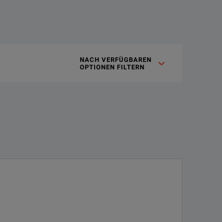
bility and much more
NACH VERFÜGBAREN 

OPTIONEN FILTERN
UR), oscilloscopes to 2 GHz, and clamp meters to 1500 A.
tionality. These improvements enable you to calibrate modern a