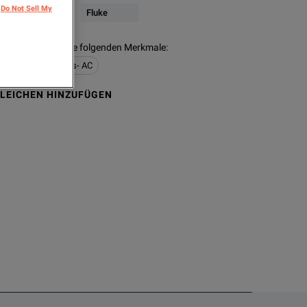
Do Not Sell My
ibration
Fluke
delle enthalten die folgenden Merkmale
:
alibration Standards- AC
LEICHEN HINZUFÜGEN