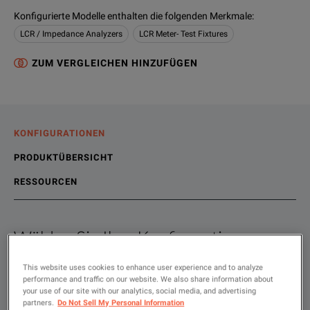
Konfigurierte Modelle enthalten die folgenden Merkmale
:
LCR / Impedance Analyzers
LCR Meter- Test Fixtures
ZUM VERGLEICHEN HINZUFÜGEN
KONFIGURATIONEN
PRODUKTÜBERSICHT
RESSOURCEN
Wählen Sie Ihre Konfiguration
Produktübersicht
Ressourcen
The 16452A provides accurate dielectric constant and impeda
This website uses cookies to enhance user experience and to analyze
Online-Ressourcen
performance and traffic on our website. We also share information about
your use of our site with our analytics, social media, and advertising
Show
:
Mieten
Gebraucht
partners.
Do Not Sell My Personal Information