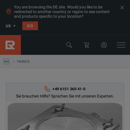
You are browsing the DE site. Would you like to be
redirected to another country or region to see content
Products
and products specific to your location?
LCR & Impedanz Analysatoren
GO
US
Prüfvorrichtungen
Keysight Technologies
16452A
16452A
+49 6151 360 41-0
Sie brauchen Hilfe? Sprechen Sie mit unseren Experten.