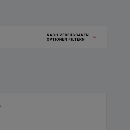
 and D, each of which can be delayed from a reference time pulse
NACH VERFÜGBAREN 

OPTIONEN FILTERN
0, approximately 35 ns later. This is the time datum to which all 
pecial scan mode that will generate an output burst of pulses. 
s