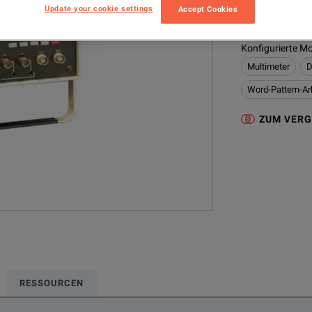
Update your cookie settings
Accept Cookies
9650A
Mu
Konfigurierte Mo
Multimeter
D
Word-Pattern-Ar
ZUM VERG
RESSOURCEN