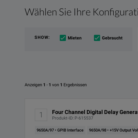
Wählen Sie Ihre Konfigurat
Produktübersicht
Ressourcen
The
9650A
is a four channel digital delay/pulse gen
Online-Ressourcen
SHOW
:
Mieten
Gebraucht
The instrument is triggered either by its own interna
Operating modes include ‘Scan’, where continuously i
Verfügbare Optionen für Ametek
Anzeigen
1
-
1
von
1
Ergebnissen
Ametek 9650A Datasheet
HERUNTERLADEN
OPTIONS-ID
Four Channel Digital Delay Genera
1
9650A/97
Produkt-ID: P-615537
9650A/97 • GPIB Interface
9650A/98 • +15V Output Vo
9650A/98