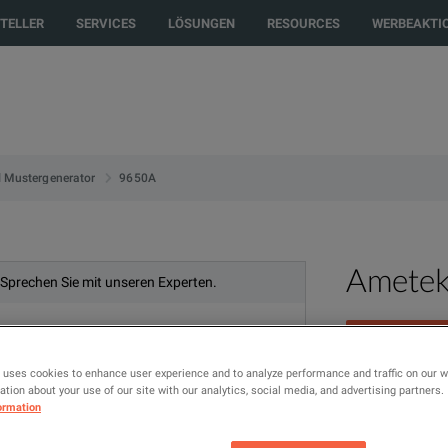
to another country or region to see content and products specific to your 
TELLER
SERVICES
LÖSUNGEN
RESOURCES
WERBEAKTI
9650A
l Mustergenerator
Amete
 Sprechen Sie mit unseren Experten.
 uses cookies to enhance user experience and to analyze performance and traffic on our 
tion about your use of our site with our analytics, social media, and advertising partners.
Four Channel D
ormation
MODELL
PR