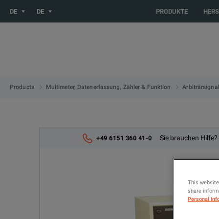
You are browsing the DE site. Would you like to be redirected 
DE
DE
PRODUKTE
HERS
Products
Multimeter, Datenerfassung, Zähler & Funktion
Arbiträrsigna
Sie brauchen Hilfe?
+49 6151 360 41-0
This website
share informa
Personal Inf