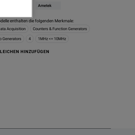
ltimeter
Ametek
delle enthalten die folgenden Merkmale
:
ata Acquisition
Counters & Function Generators
b Generators
4
1MHz <= 10MHz
LEICHEN HINZUFÜGEN