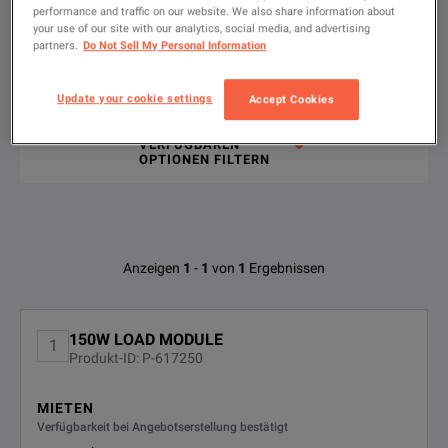
Wenn Sie mehr erfahren möchten,
wenden Sie sich an uns
un
performance and traffic on our website. We also share information about
Show
:
Mieten
Gebraucht
your use of our site with our analytics, social media, and advertising
partners.
Do Not Sell My Personal Information
Geben
Sie
den
Update your cookie settings
Accept Cookies
Suchbegriff
ein
NACH
VERFÜGBAREN
OPTIONEN FILTERN
Verfügbare Optionen für Keysight
Anzeigen
1
-
1
von
1
Ergebnissen
Technologies 60501A
Keine Konfigurationen gefunden
150W LOAD MODULE
1
Produkt-ID: P-617250
MIETEN
Verfügbarkeit bei Angebotserstellung bestätigt