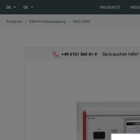
You are browsing the DE site. Would you like to be redirected 
DE
DE
PRODUKTE
HERS
NSG 3040
Products
EMV-Prüfausrüstung
Sie brauchen Hilfe?
+49 6151 360 41-0