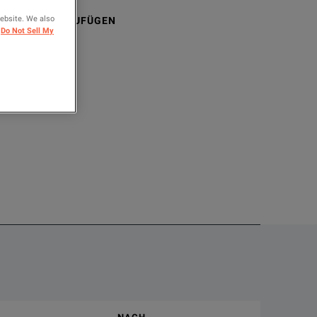
website. We also
LEICHEN HINZUFÜGEN
Do Not Sell My
for immunity testing in conformity with international, national