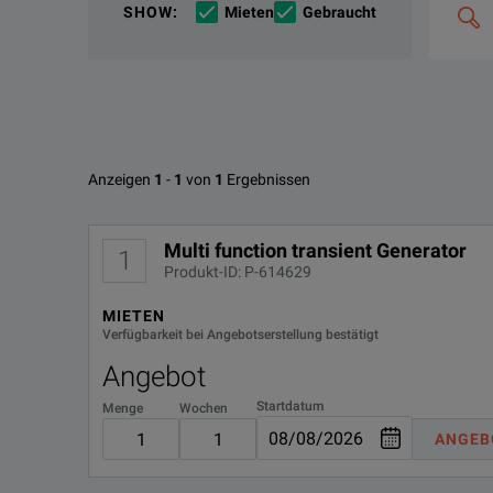
SHOW
:
Mieten
Gebraucht
suchen
The NSG 3040 system is designed to fulfill conducte
&
kombinie
z.
B.
Featuring an innovative modular design, the NSG 304
'C4000;
M400'
Teseq’s well proven “Master-Slave” architecture enabl
Verfügbare Optionen für Teseq 
Anzeigen
1
-
1
von
1
Ergebnissen
TESEQ. Multi function transient Generator
Keine Konfigurationen gefunden
HERUNTERLADEN
Multi function transient Generator
1
Produkt-ID: P-614629
MIETEN
Verfügbarkeit bei Angebotserstellung bestätigt
Angebot
Startdatum
Menge
Wochen
ANGEB