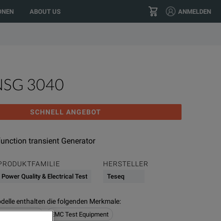
location?
GO
US
ONEN
ABOUT US
ANMELDEN
+49 6151 360 41-0
KONTAKT
NSG 3040
SCHNELL ANGEBOT
unction transient Generator
PRODUKTFAMILIE
HERSTELLER
Power Quality & Electrical Test
Teseq
delle enthalten die folgenden Merkmale
:
Electrical Test
EMC Test Equipment