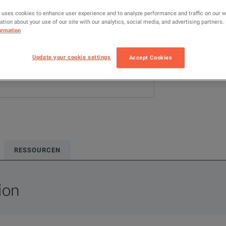
 uses cookies to enhance user experience and to analyze performance and traffic on our 
ZUM VERG
tion about your use of our site with our analytics, social media, and advertising partners.
ormation
Update your cookie settings
Accept Cookies
RESSOURCEN
ion
 generator that simulates electromagnetic interference effects 
n