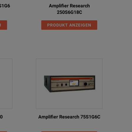
0S1G6
Amplifier Research
250S6G18C
N
PRODUKT ANZEIGEN
00
Amplifier Research 75S1G6C