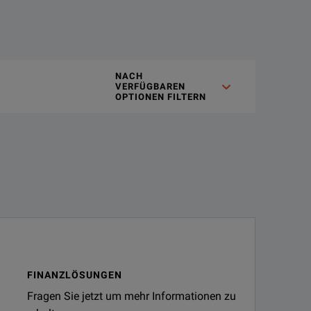
s and integrators. This amplifierprovides power where you need
NACH
VERFÜGBAREN
OPTIONEN FILTERN
FINANZLÖSUNGEN
Fragen Sie jetzt um mehr Informationen zu