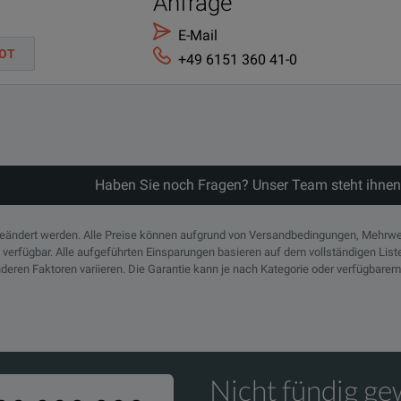
Anfrage
ANSI Z540-1-1994 Calibration - 3 years
E-Mail
OT
+49 6151 360 41-0
ANSI Z540-1-1994 Calibration - 5 years
Extended Warranty - Return to Keysight - 3 years
s Technical Overview
Extended Warranty - Return to Keysight - 5 years
Haben Sie noch Fragen? Unser Team steht ihnen
geändert werden. Alle Preise können aufgrund von Versandbedingungen, Mehrwe
n verfügbar. Alle aufgeführten Einsparungen basieren auf dem vollständigen Lis
deren Faktoren variieren. Die Garantie kann je nach Kategorie oder verfügbarem
Frequency (GHz)
Gain (dB)
Pout
0.01 to 26.5
20
13
Nicht fündig g
0.5 to 26.5
25
18