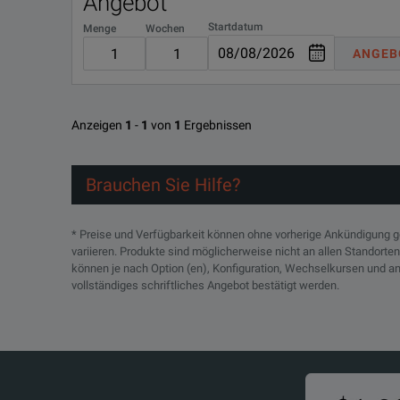
Angebot
R-50C-021-3
Startdatum
Bias Option:
Menge
Wochen
+12V@450mA,-12V@50mA
ANGEB
R-50C-021-5
Works with 87421A 25 W Power Supply.
R-51B-001-3C
Works with 87422A 70 W Power Supply.
Anzeigen
1
-
1
von
1
Ergebnissen
Keysight 83000A Series Microwave System Amplifier
R-51B-001-5C
HERUNTERLADEN
Brauchen Sie Hilfe?
SPECIFICATIONS
* Preise und Verfügbarkeit können ohne vorherige Ankündigung 
variieren. Produkte sind möglicherweise nicht an allen Standorte
83000A Series Microwave System Amplifiers Overview
können je nach Option (en), Konfiguration, Wechselkursen und an
vollständiges schriftliches Angebot bestätigt werden.
Model (dBm)
83006A
83017A