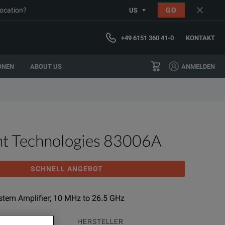
location?
GO
US
+49 6151 360 41-0
KONTAKT
ONEN
ABOUT US
ANMELDEN
ht Technologies 83006A
SCHNELL ANGEBOT
tem Amplifier; 10 MHz to 26.5 GHz
RODUKTFAMILIE
HERSTELLER