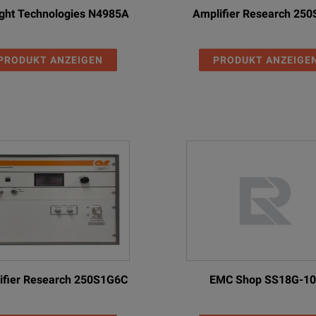
ght Technologies N4985A
Amplifier Research 25
Description
PRODUKT ANZEIGEN
PRODUKT ANZEIGE
Power Supply, 12 VDC, 15 VDC, 25 W
Power Supply, 12 VDC, 15 VDC, 70 W
ifier Research 250S1G6C
EMC Shop SS18G-1