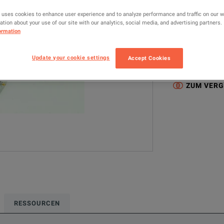
83006A
R
 uses cookies to enhance user experience and to analyze performance and traffic on our 
tion about your use of our site with our analytics, social media, and advertising partners.
ormation
Konfigurierte Mo
RF & Microwave
Update your cookie settings
Accept Cookies
20GHz <= 50GH
ZUM VERG
RESSOURCEN