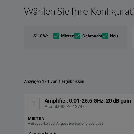
Wählen Sie Ihre Konfigurat
Produktübersicht
Ressourcen
The Keysight 83006A microwave system amplifier is a
Online-Ressourcen
SHOW
:
Mieten
Gebraucht
Neu
Superior RF Performance:
Gain of more than 20dB
P1dB of more than 13dBm to 20GHz
Verfügbare Optionen für Keysig
Anzeigen
1
-
1
von
1
Ergebnissen
Noise figure of less than 13dB to 0.1GHz, 8dB 
Keysight RF and Microwave Amplifiers Product Fact
OPTIONS-ID
HERUNTERLADEN
Amplifier, 0.01-26.5 GHz, 20 dB gain
1
Produkt-ID: P-612748
Connectors Type:
R-50C-011-3
Rf connectors: 3.5mm(f)
MIETEN
Verfügbarkeit bei Angebotserstellung bestätigt
R-50C-011-5