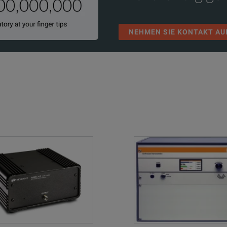
2 to 26.5
27
24
NEHMEN SIE KONTAKT AU
2 to 26.5
30
30
2 to 50
21
18
0.045 to 50
23
12*