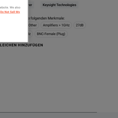
F & Microwave Power
Keysight Technologies
website. We also
Do Not Sell My
delle enthalten die folgenden Merkmale
:
 Power
Noise & Other
Amplifiers > 1GHz
27dB
z
1GHz <= 10GHz
BNC-Female (Plug)
LEICHEN HINZUFÜGEN