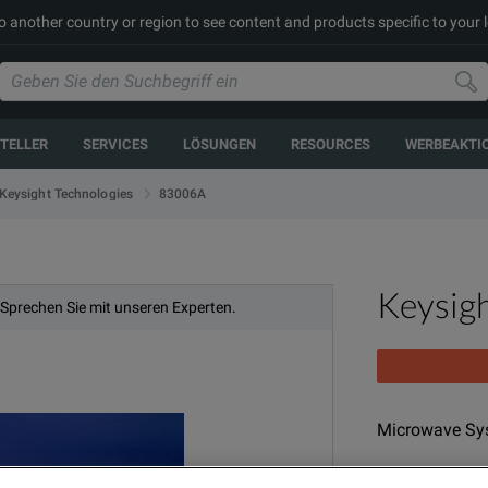
to another country or region to see content and products specific to your 
TELLER
SERVICES
LÖSUNGEN
RESOURCES
WERBEAKTI
83006A
Keysight Technologies
Keysig
 Sprechen Sie mit unseren Experten.
Microwave Sys
MODELL
P