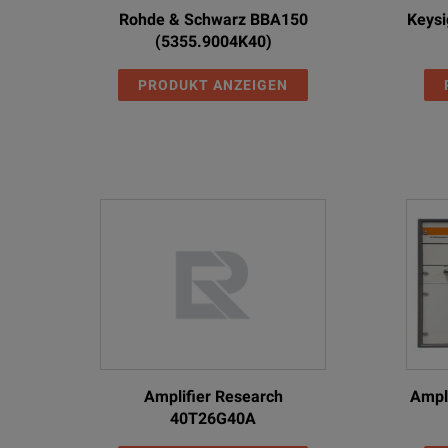
Options and Accessories
Rohde & Schwarz BBA150
Keysi
(5355.9004K40)
Model Number
PRODUKT ANZEIGEN
87421A
87422A
Amplifier Research
Ampl
40T26G40A