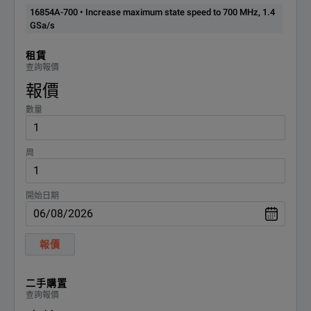
700 MHz, 1.4 GSa/s
700
16854A-700 • Increase maximum state speed to 700 MHz, 1.4
GSa/s
Probing
Single-ended direct connect flying lead, Mictor and Soft Tou
租賃
Compatible with U4201A cable plus any 90-pin header probe
查詢報價
報價
數量
周
開始日期
報價
二手購置
查詢報價