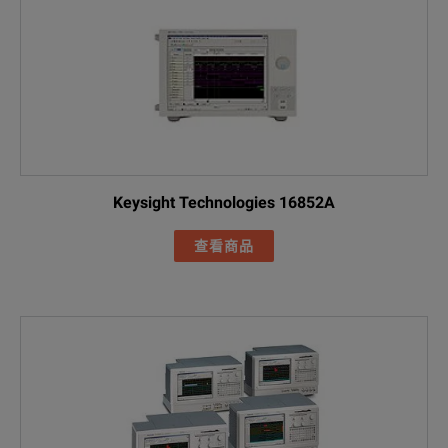
Keysight Technologies 16852A
查看商品