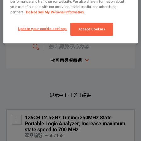
文檔資料
performance and traffic on our website. We also share information about
顯示
:
your use of our site with our analytics, social media, and advertising
partners.
Do Not Sell My Personal Information
The 16850 Series portable logic analyzers provide the industr
租賃
二手
Key Features & Specifications
Update your cookie settings
Accept Cookies
輸
Timing analysis (asynchronous sampling)
入
要
2.5 GHz / 5 GHz (400 ps / 200 ps) deep conventional and trans
搜
136CH 12.5GHz Timing/350MHz State Portable Logic Analyzer
尋
Up to 128M / 256M deep memory (full / half channel)
按可用選項篩選
的
下載
內
12.5 GHz (80 ps) Timing Zoom with 256 K memory
容
State analysis (synchronous sampling)
Keysight Technologies 16854A的可用
350 MHz state clock / 700 Mbps data rate (standard)*
顯示中
1
-
1
的
1
結果
700 MHz state clock / 1400 Mbps data rate (optional)*
選項
Up to 128M deep memory
Reliable measurements on eye openings as small as 200 ps
136CH 12.5GHz Timing/350MHz State
1
選項
說明
Portable Logic Analyzer; Increase maximum
state speed to 700 MHz,
Trigger sequencer
產品編號: P-607158
16854A-
Increase maximum state speed to
1.4 GHz standard