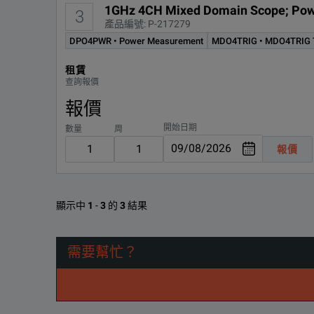
1GHz 4CH Mixed Domain Scope; Pow
3
產品編號: P-217279
DPO4PWR • Power Measurement
MDO4TRIG • MDO4TRIG T
租賃
查詢報價
報價
開始日期
數量
周
報價
顯示中
1
-
3
的
3
結果
需要幫忙？