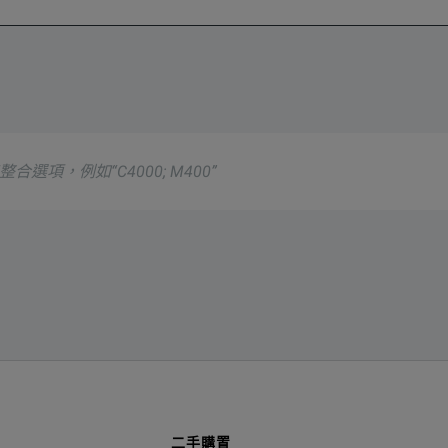
d 100 MHz bandwidth models
on provides 60.6 ps fine timing resolution
 frequency range models
ssive voltage probes 3.9 pF capacitive loading and 500 MHz o
ital, and RF signal acquisitions in a single instrument
項
 of time-correlated data from both the time and frequency dom
 how RF spectrum changes over time - even on a stopped acquis
說明
Power Measurement
二手購置