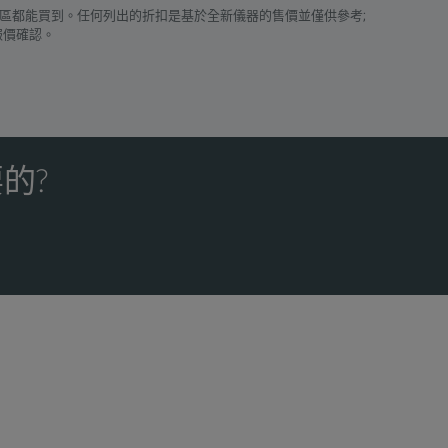
區都能買到。任何列出的折扣是基於全新儀器的售價並僅供參考;
報價確認。
的?