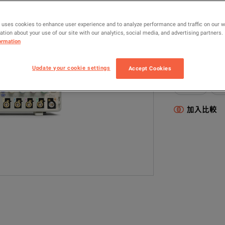
型號
 uses cookies to enhance user experience and to analyze performance and traffic on our 
tion about your use of our site with our analytics, social media, and advertising partners.
MDO4104-6
ormation
配置型號包含以
Update your cookie settings
Accept Cookies
Oscilloscopes &
2.5 GS/s
10
加入比較