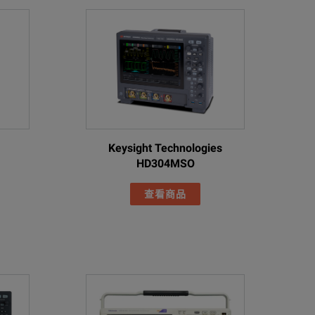
Keysight Technologies
HD304MSO
查看商品