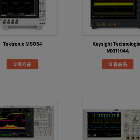
Tektronix MSO54
Keysight Technologi
MXR104A
查看商品
查看商品