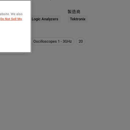
產品類別
製造商
website. We also
Do Not Sell My
Oscilloscopes & Logic Analyzers
Tektronix
下特性
:
 Logic Analyzers
Oscilloscopes 1 - 3GHz
20
0MHz <= 1GHz