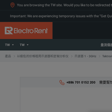
You are browsing the TW site. Would you like to be redirected 
Important: We are experiencing temporary issues with the “Get Quic
TW
TW
量測儀
產品
以极低的价格租用示波器和逻辑分析仪
示波器 1 - 3GHz
Tektron
需要幫
+886 701 0152 200