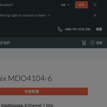
 location?
GO
US
he top right or contact us here.
+886 701 0152 200
聯繫
關於我們
登錄
nix MDO4104-6
快速報價
Oscilloscope, 4-Channel, 1 GHz