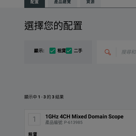
配置
產品總覽
資源
選擇您的配置
產品總覽
資源
Key Features:
文檔資料
4 analog channels 1 GHz, 500 MHz, 350 MHz, an
搜
顯示
:
租賃
二手
尋
和
16 digital channels MagniVu™ high-speed acquisiti
整
合
選
1 RF channel 50 kHz to 3 GHz or 50 kHz to 6 GHz
項，
例
Ultra-wide capture bandwidth ≥1 GHz Standard pa
如
“C4000;
M400”
Mixed-domain analysis Time-correlated analog, dig
Tektronix MDO4104-6的可用選
顯示中
1
-
3
的
3
結果
Wave Inspector® controls provide easy navigation
1GHz 4CH Mixed Domain Scope
Selectable spectrum time to discover and analyze
選項
下載
1GHz 4CH Mixed Domain Scope
1
產品編號: P-613985
DPO4PWR
租賃