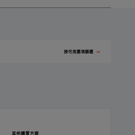
按可用選項篩選
r 1 GHz analog bandwidth
ains Amplitude, frequency, and phase vs. time waveforms derive
ition
其他購置方案