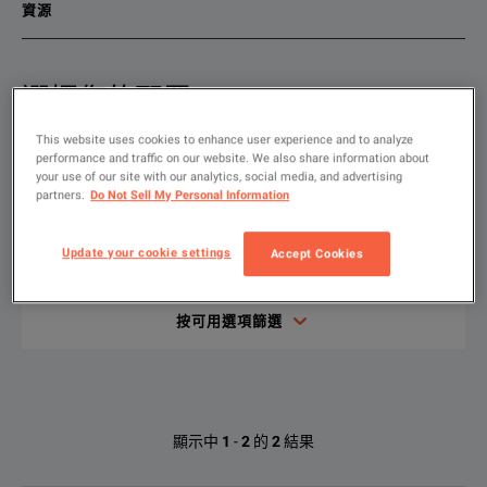
資源
選擇您的配置
產品總覽
資源
The Keysight RP5945A regenerative power system is a single-ou
This website uses cookies to enhance user experience and to analyze
文檔資料
performance and traffic on our website. We also share information about
your use of our site with our analytics, social media, and advertising
顯示
:
租賃
二手
partners.
Do Not Sell My Personal Information
The Keysight RP5945A Regenerative Power System delivers a si
Update your cookie settings
Accept Cookies
輸
入
要
The RP5945A combines seamless source and load functionalit
搜
尋
按可用選項篩選
的
內
Keysight RP5900 Series Regenerative DC Power Supplies Data 
容
下載
Keysight Technologies RP5945A的可用
顯示中
1
-
2
的
2
結果
選項