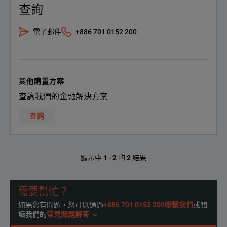
查詢
RP5925A
Regenerativ
RP5926A
Regenerativ
電子郵件
+886 701 0152 200
RP5933A
Regenerativ
RP5935A
Regenerativ
其他購置方案
SPECIFICATIONS
查詢我們的金融解決方案
RP5936A
Regenerativ
RP5900 Series Regenerative DC Power Supplies
查詢
RP5943A
Regenerativ
Accessories Overview
RP5945A
Regenerati
顯示中
1
-
2
的
2
結果
Accessories
Descriptio
RP5946A
Regenerativ
PW9252A
PathWave A
需要幫忙？
如果您有問題，您可以通過
+886 701 0152 200聯繫我們
或閱
PW9253A
PathWave A
讀我們的
常見問題解答