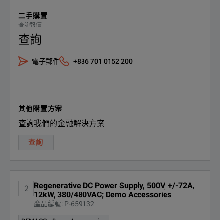
SPECIFICATIONS
二手購置
查詢報價
Model: RP5945A
查詢
Feature
Parameter
電子郵件
+886 701 0152 200
Adjustable Slew Rate
Yes
Maximum Current per Output
72 A
其他購置方案
Regenerative Power
Yes
查詢我們的金融解決方案
Arbitrary Waveform Generation
Yes
查詢
Maximum Power
12000 W
Regenerative DC Power Supply, 500V, +/-72A,
Maximum Voltage per Output
500 V
2
12kW, 380/480VAC; Demo Accessories
產品編號: P-659132
Command Processing Time
30 ms