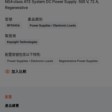
NS4-class ATE System DC Power Supply: 500 V, 72 A,
Regenerative
型號
產品類別
RP5945A
Power Supplies / Electronic Loads
製造商
Keysight Technologies
配置型號包含以下特性
:
Power Supplies / Electronic Loads
Regenerative Power Supplies
加入比較
配置
產品總覽