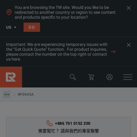
You are browsing the TW site. Would you like to be
redirected to another country or region to see content
and products specific to your location?
GO
US
Important: We are experiencing temporary issues with
the “Get Quick Quote” function. For product inquiries,
產品
please contact the number on the top right or contact
us here.
電源&電子負載
Keysight Technologies
RP5945A
RP5945A
+886 701 0152 200
需要幫忙？ 請與我們的專家聯繫