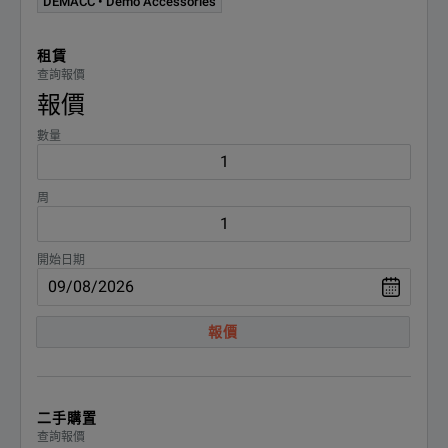
DEMACC • Demo Accessories
Measurement Accuracy
300 mV
租賃
Noise and Ripple
500 mVpp
查詢報價
SPECIFICATIONS
報價
Output Response Time
30 ms
數量
RP5900 Series Regenerative DC Power Supplies
Programming Accuracy
300 mV
Model Overview
周
Input Phase Voltage
3 Phase 380/480 VAC
Model
Descriptio
開始日期
RP5913A
Regenerativ
RP5915A
Regenerativ
報價
RP5916A
Regenerativ
RP5923A
Regenerativ
二手購置
查詢報價