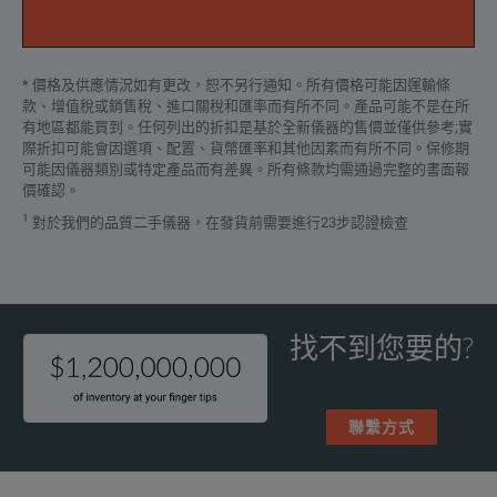
RP5901C
GPIB interf
RP5902C
Analog / RS
* 價格及供應情況如有更改，恕不另行通知。所有價格可能因運輸條
款、增值稅或銷售稅、進口關稅和匯率而有所不同。產品可能不是在所
RP5903C
Parallel ki
有地區都能買到。任何列出的折扣是基於全新儀器的售價並僅供參考;實
際折扣可能會因選項、配置、貨幣匯率和其他因素而有所不同。保修期
RP5904C
Rack-mount 
可能因儀器類別或特定產品而有差異。所有條款均需通過完整的書面報
價確認。
RP5905C
Rack-mount 
1
對於我們的品質二手儀器，在發貨前需要進行23步認證檢查
找不到您要的?
聯繫方式