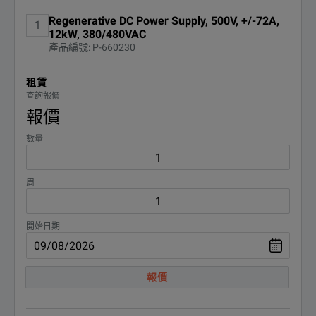
KEY FEATURES
Regenerative DC Power Supply, 500V, +/-72A,
1
選項
說明
Delivers Output up to 500 V, ±72 A, 12 kW.
12kW, 380/480VAC
產品編號: P-660230
DEMACC
Demo Accessories
Operate in two-quadrant mode as a power source and electronic l
租賃
Keysight RP5900 Series Regenerative DC Power Supplies Produ
查詢報價
Scales power or load capacity with up to 16 parallel units.
下載
報價
Enables output autoranging for greater flexibility.
數量
Generate complex waveforms with built-in arbitrary waveform sup
周
Protect against over-voltage, over-current, over-power, over-temper
開始日期
報價