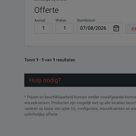
Offerte
Aantal
Weken
Startdatum
O
Toont
1
-
1
van
1
resultaten
Hulp nodig?
* Prijzen en beschikbaarheid kunnen zonder voorafgaande kennisg
wisselkoersen. Producten zijn mogelijk niet op alle locaties bes
variëren op basis van optie (s), configuratie, wisselkoersen en a
schriftelijke offerte.