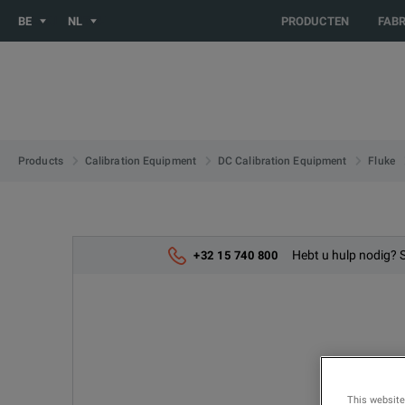
You are browsing the BE_NL site. Would you like to be redirect
BE
NL
PRODUCTEN
FAB
Products
Calibration Equipment
DC Calibration Equipment
Fluke
Hebt u hulp nodig? 
+32 15 740 800
This website