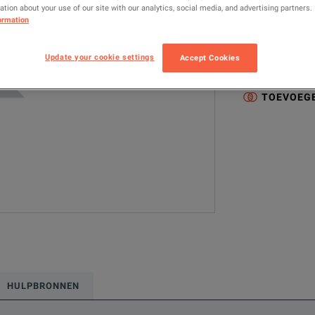
tion about your use of our site with our analytics, social media, and advertising partners.
6200
Cali
ormation
Geconfigureerde
Update your cookie settings
Accept Cookies
Calibration
C
TOEVOEGE
HULPBRONNEN