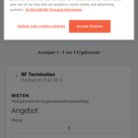
den
Suchbegriff
your use of our site with our analytics, social media, and advertising
ein
partners.
Do Not Sell My Personal Information
NACH
VERFÜGBAREN
OPTIONEN FILTERN
Update your cookie settings
Accept Cookies
Verfügbare Optionen für Bird 8053
Anzeigen
1
-
1
von
1
Ergebnissen
Keine Konfigurationen gefunden
RF Termination
1
Produkt-ID: P-617613
MIETEN
Verfügbarkeit bei Angebotserstellung bestätigt
Angebot
Menge