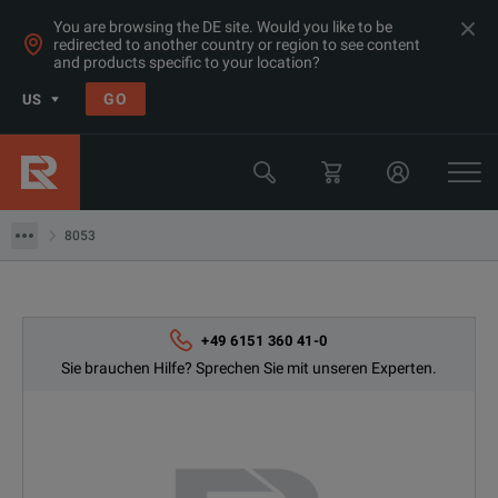
You are browsing the DE site. Would you like to be
redirected to another country or region to see content
and products specific to your location?
Products
GO
US
HF Leistungs- und Rauschmessgeräte
Mikrowellen-Zubehör
8053
8053
+49 6151 360 41-0
Sie brauchen Hilfe? Sprechen Sie mit unseren Experten.