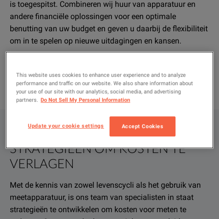
is toegespitst. Combineren wij huur van apparatuur en
andere financiële oplossingen voor een optimale
benutting van uw budget en geven u daarbij de flexibiliteit
om in te spelen op nieuwe uitdagingen en kansen.
This website uses cookies to enhance user experience and to analyze
performance and traffic on our website. We also share information about
your use of our site with our analytics, social media, and advertising
partners.
Do Not Sell My Personal Information
Update your cookie settings
Accept Cookies
STRATEGIEËN OM KOSTEN TE
VERLAGEN
Met de kennis van zowel levenscycli als het gebruik van
meetapparatuur, is ons team van specialisten in staat
strategieën te ontwikkelen om kosten voor meten te