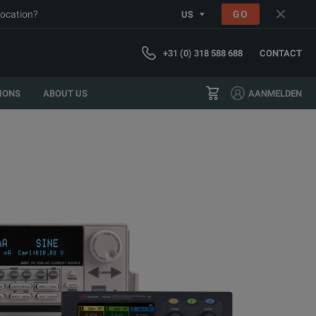
location?
GO
US
+31 (0) 318 588 688
CONTACT
IONS
ABOUT US
AANMELDEN