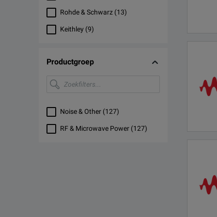
Rohde & Schwarz
(
13
)
Keithley
(
9
)
Productgroep
Zoekfilters...
Noise & Other
(
127
)
RF & Microwave Power
(
127
)