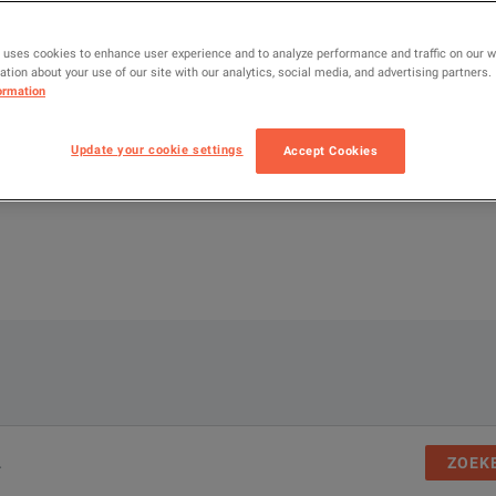
voor test- en
is te huur of
 uses cookies to enhance user experience and to analyze performance and traffic on our 
om u te helpen
tion about your use of our site with our analytics, social media, and advertising partners.
t zonder de
ormation
grote
eeks andere RF-
Update your cookie settings
Accept Cookies
ZOEK