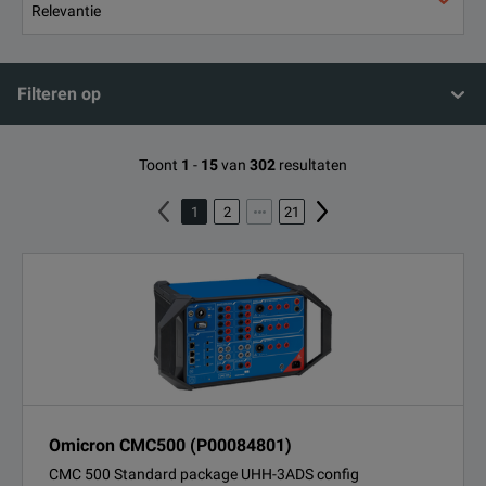
Filteren op
Toont
1
-
15
van
302
resultaten
1
2
21
Omicron CMC500 (P00084801)
CMC 500 Standard package UHH-3ADS config