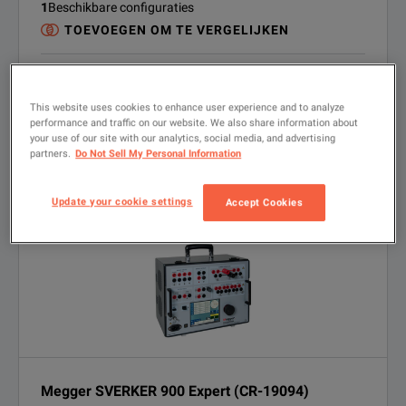
1
Beschikbare configuraties
TOEVOEGEN OM TE VERGELIJKEN
HUREN
Offerte
Beschikbare eenheden
GEBRUIKT
This website uses cookies to enhance user experience and to analyze
Offerte
Inlichtingen
performance and traffic on our website. We also share information about
FINANCIELE OPLOSSINGEN
your use of our site with our analytics, social media, and advertising
Financieringsopties beschikbaar
partners.
Do Not Sell My Personal Information
PRODUCT BEKIJKEN
Update your cookie settings
Accept Cookies
Megger SVERKER 900 Expert (CR-19094)