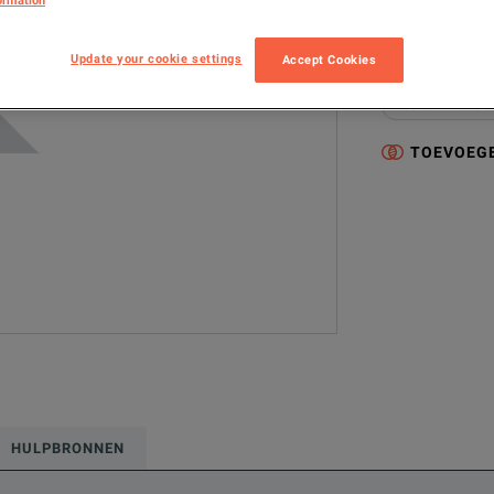
ormation
PR1SEND
Update your cookie settings
Accept Cookies
Geconfigureerde
Electrical & Pow
TOEVOEGE
HULPBRONNEN