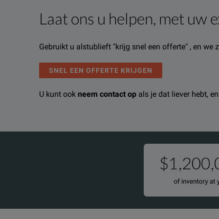
Laat ons u helpen, met uw e
Productoverzicht
Bronnen
Gebruikt u alstublieft "krijg snel een offerte" , en w
We're sorry, we don't currently have any further info
Het spijt ons, maar we hebben op dit moment geen a
If you would like to know more, please
U kunt voor meer informatie
contact opnemen
get in touch
met o
a
SNEL EEN OFFERTE KRIJGEN
U kunt ook
neem contact op
als je dat liever hebt, 