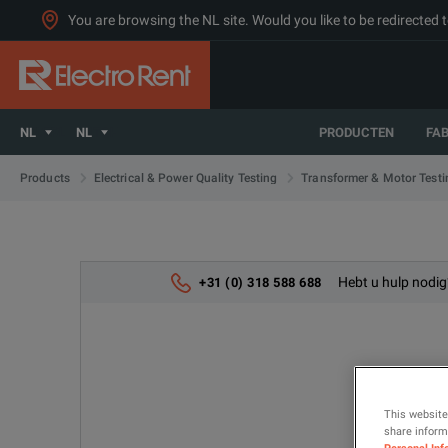
You are browsing the NL site. Would you like to be redirected 
NL
NL
PRODUCTEN
FA
Products
Electrical & Power Quality Testing
Transformer & Motor Test
Hebt u hulp nodig
+31 (0) 318 588 688
This website
share informa