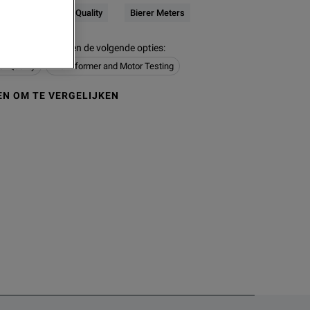
Electrical & Power Quality
Bierer Meters
 modellen bevatten de volgende opties
:
er Quality
Transformer and Motor Testing
N OM TE VERGELIJKEN