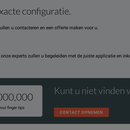
xacte configuratie.
e zullen u contacteren en een offerte maken voor u.
rmation about this product available online.
ndere bronnen over dit product beschikbaar online.
ns en een van onze medewerkers is u dan graag van dienst.
nd one of our team will be happy to help.
en onze experts zullen u begeleiden met de juiste applicatie en in
Kunt u niet vinden 
CONTACT OPNEMEN