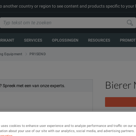
to another country or region to see content and products specific to your 
BRIKANT
SERVICES
OPLOSSINGEN
RESOURCES
PROMOT
PR1SEND
ing Equipment
Bierer
? Spreek met een van onze experts.
GPS Phasing T
 uses cookies to enhance user experience and to analyze performance and traffic on our 
tion about your use of our site with our analytics, social media, and advertising partners.
MODEL