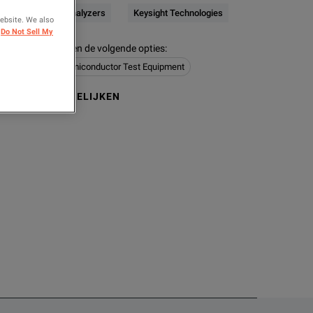
CR / Impedance Analyzers
Keysight Technologies
website. We also
Do Not Sell My
 modellen bevatten de volgende opties
:
e Analyzers
Semiconductor Test Equipment
N OM TE VERGELIJKEN