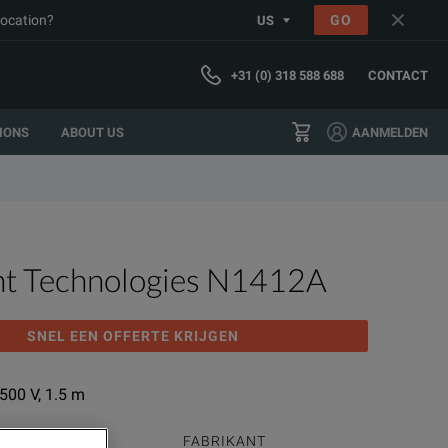
location?
GO
US
+31 (0) 318 588 688
CONTACT
IONS
ABOUT US
AANMELDEN
ht Technologies N1412A
SNEL EEN OFFERTE KRIJGEN
 500 V, 1.5 m
RODUCTGROEP
FABRIKANT