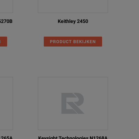
E5270B
Keithley 2450
N
PRODUCT BEKIJKEN
N1265A
Keysight Technologies N1268A