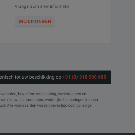
Vraag nu om meer informatie
INLICHTINGEN
fonisch tot uw beschikking op
+31 (0) 318 588 688
orwaarden, btw of omzetbelasting, invoerrechten en
js van nieuwe instrumenten; werkelijke besparingen kunnen
oduct. Alle voorwaarden worden bevestigd door volledige