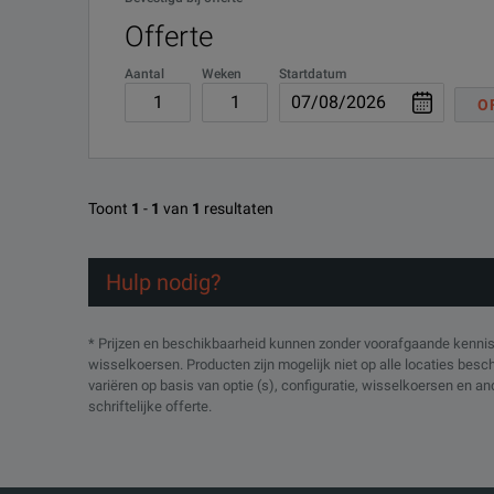
Offerte
Aantal
Weken
Startdatum
O
Toont
1
-
1
van
1
resultaten
Hulp nodig?
* Prijzen en beschikbaarheid kunnen zonder voorafgaande kennisg
wisselkoersen. Producten zijn mogelijk niet op alle locaties bes
variëren op basis van optie (s), configuratie, wisselkoersen en a
schriftelijke offerte.