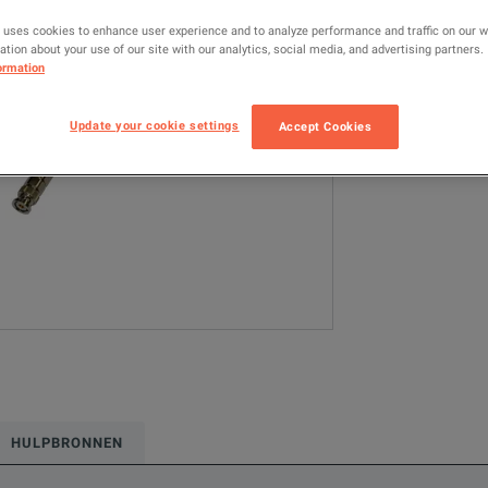
N1412A
L
 uses cookies to enhance user experience and to analyze performance and traffic on our 
tion about your use of our site with our analytics, social media, and advertising partners.
ormation
Geconfigureerde
LCR / Impedanc
Update your cookie settings
Accept Cookies
TOEVOEGE
HULPBRONNEN