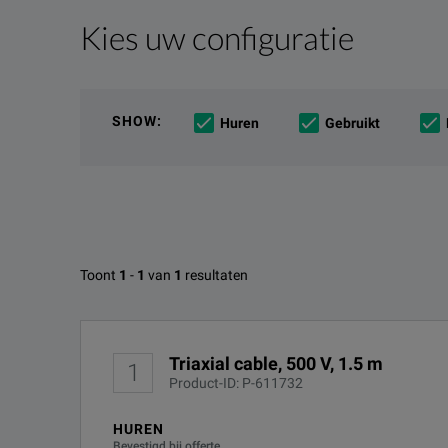
Kies uw configuratie
Productoverzicht
Bronnen
Online bronnen
We're sorry, we don't currently have any further info
If you would like to know more, please
get in touch
a
SHOW
:
Huren
Gebruikt
Beschikbare opties voor Keysig
Toont
1
-
1
van
1
resultaten
Triaxial cable, 500 V, 1.5 m
Geen configuraties gevonden
DOWNLOADEN
Triaxial cable, 500 V, 1.5 m
1
Product-ID: P-611732
HUREN
Bevestigd bij offerte