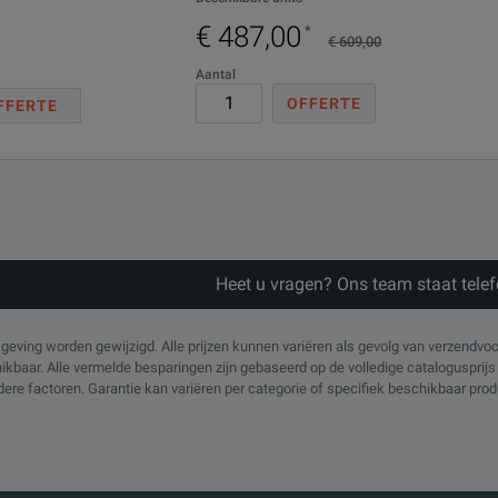
€ 487,00
*
€ 609,00
Aantal
OFFERTE
FFERTE
Heet u vragen? Ons team staat tele
eving worden gewijzigd. Alle prijzen kunnen variëren als gevolg van verzendvo
chikbaar. Alle vermelde besparingen zijn gebaseerd op de volledige cataloguspri
ndere factoren. Garantie kan variëren per categorie of specifiek beschikbaar pr