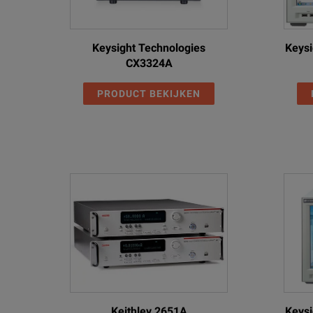
Keysight Technologies
Keysi
CX3324A
PRODUCT BEKIJKEN
Keithley 2651A
Keysi