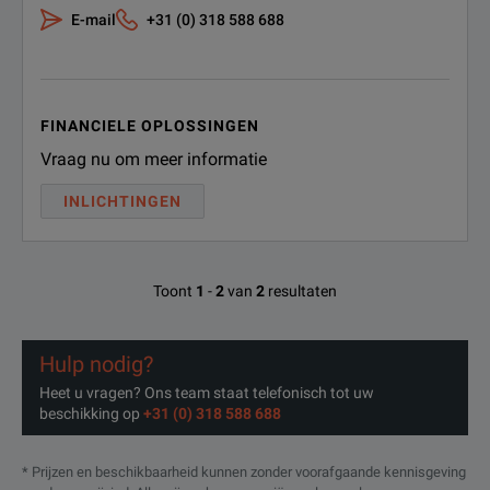
N5749A
100 V
7.5 
E-mail
+31 (0) 318 588 688
N5750A
150 V
5 A
N5751A
300 V
2.5 
FINANCIELE OPLOSSINGEN
Vraag nu om meer informatie
N5752A
600 V
1.3 
INLICHTINGEN
Toont
1
-
2
van
2
resultaten
Hulp nodig?
Heet u vragen? Ons team staat telefonisch tot uw
beschikking op
+31 (0) 318 588 688
* Prijzen en beschikbaarheid kunnen zonder voorafgaande kennisgeving