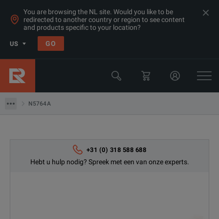
You are browsing the NL site. Would you like to be
redirected to another country or region to see content
and products specific to your location?
Products
GO
US
Power Supplies & Electronic Loads
Keysight Technologies
N5764A
N5764A
+31 (0) 318 588 688
Hebt u hulp nodig? Spreek met een van onze experts.