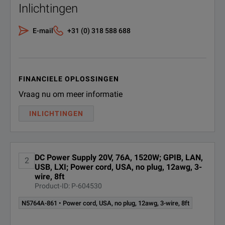
N5761A
6 V
180
Inlichtingen
R-51B-
Extended Warranty - Return to
Keysight - 5 years
001-5Z
N5762A
8 V
165
E-mail
+31 (0) 318 588 688
N5763A
12.5 V
120
N5764A
20 V
76 A
FINANCIELE OPLOSSINGEN
Vraag nu om meer informatie
N5765A
30 V
50 A
INLICHTINGEN
N5766A
40 V
38 A
N5767A
60 V
25 A
DC Power Supply 20V, 76A, 1520W; GPIB, LAN,
2
N5768A
80 V
19 A
USB, LXI; Power cord, USA, no plug, 12awg, 3-
wire, 8ft
SPECIFICATIONS
Product-ID: P-604530
N5769A
100 V
15 A
N5700 Series ATE System Power Supplies
N5764A-861 • Power cord, USA, no plug, 12awg, 3-wire, 8ft
N5770A
150 V
10 A