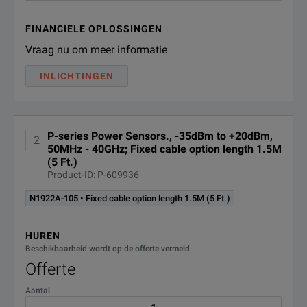
A6J
FINANCIELE OPLOSSINGEN
R-50C-
Calibration Plan - Return to
Vraag nu om meer informatie
Keysight - 3 years
011-3
INLICHTINGEN
R-50C-
Calibration Plan - Return to
Keysight - 5 years
011-5
P-series Power Sensors., -35dBm to +20dBm,
Keysight Calibration +
2
R-50C-
50MHz - 40GHz; Fixed cable option length 1.5M
Uncertainties + Guardbanding - 3
016-3
(5 Ft.)
years
Product-ID: P-609936
N1922A-105 • Fixed cable option length 1.5M (5 Ft.)
Keysight Calibration +
R-50C-
Uncertainties + Guardbanding - 5
016-5
years
HUREN
Beschikbaarheid wordt op de offerte vermeld
R-51B-
Extended Warranty - Return to
Offerte
Keysight - 5 years
001-5Z
Aantal