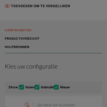
TOEVOEGEN OM TE VERGELIJKEN
CONFIGURATIES
PRODUCTOVERZICHT
HULPBRONNEN
Kies uw configuratie
Productoverzicht
Bronnen
Peak, peak-to-average ratio, average power, rise time, fall 
Online bronnen
Show
:
Huren
Gebruikt
Nieuw
The N192XA sensors are the first to provide internal zero and
Typ
tekst