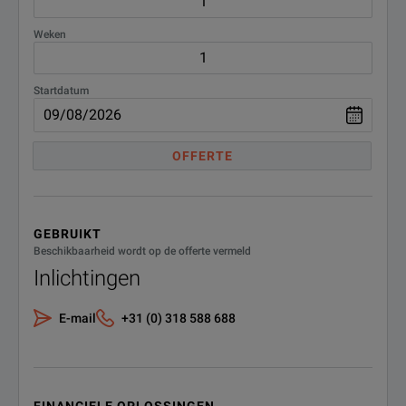
W4100-
Warranty, 3mth for included
accessories
3MW
Weken
Startdatum
OFFERTE
GEBRUIKT
Beschikbaarheid wordt op de offerte vermeld
Inlichtingen
E-mail
+31 (0) 318 588 688
FINANCIELE OPLOSSINGEN