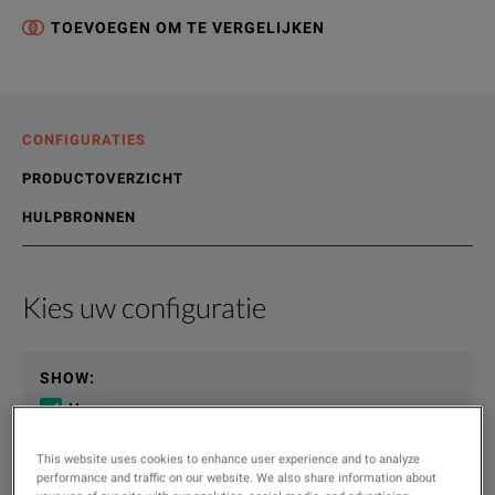
TOEVOEGEN OM TE VERGELIJKEN
CONFIGURATIES
PRODUCTOVERZICHT
HULPBRONNEN
Kies uw configuratie
Productoverzicht
Bronnen
The Anritsu MA247XD standard diode sensors are designed f
Online bronnen
SHOW
:
Huren
Gebruikt
This website uses cookies to enhance user experience and to analyze
KEY FEATURES
performance and traffic on our website. We also share information about