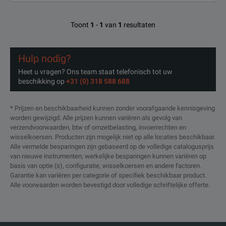
2.5%, < 40 GHz
2.5%
Sensor Linearity (4)
Toont
1
-
1
van
1
resultaten
3.5%, < 50 GHz
3.5%
RF Connector (2)
N(m)
K(m)
Hulp nodig?
Heet u vragen? Ons team staat telefonisch tot uw
beschikking op
+31 (0) 318 588 688
* Prijzen en beschikbaarheid kunnen zonder voorafgaande kennisgeving
worden gewijzigd. Alle prijzen kunnen variëren als gevolg van
verzendvoorwaarden, btw of omzetbelasting, invoerrechten en
wisselkoersen. Producten zijn mogelijk niet op alle locaties beschikbaar.
Alle vermelde besparingen zijn gebaseerd op de volledige catalogusprijs
van nieuwe instrumenten; werkelijke besparingen kunnen variëren op
basis van optie (s), configuratie, wisselkoersen en andere factoren.
Garantie kan variëren per categorie of specifiek beschikbaar product.
Alle voorwaarden worden bevestigd door volledige schriftelijke offerte.