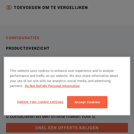
TOEVOEGEN OM TE VERGELIJKEN
CONFIGURATIES
PRODUCTOVERZICHT
HULPBRONNEN
This website uses cookies to enhance user experience and to analyze
performance and traffic on our website. We also share information about
Laat ons u helpen, met uw exacte
Productoverzicht
Bronnen
your use of our site with our analytics, social media, and advertising
partners.
Do Not Sell My Personal Information
configuratie.
We're sorry, we don't currently have any further information a
Het spijt ons, maar we hebben op dit moment geen andere br
Update your cookie settings
Accept Cookies
If you would like to know more, please
U kunt voor meer informatie
contact opnemen
get in touch
met ons en ee
and one of
Gebruikt u alstublieft "krijg snel een offerte" , en we zullen
u contacteren en een offerte maken voor u.
SNEL EEN OFFERTE KRIJGEN