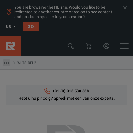
You are browsing the NL site. Would you like to be
redirected to another country or region to see content
and products specific to your location?
Products
GO
US
Electrical & Power Quality Testing
Switchgear & Relay Testing Equipment
WLTS-REL2
WLTS-REL2
+31 (0) 318 588 688
Hebt u hulp nodig? Spreek met een van onze experts.