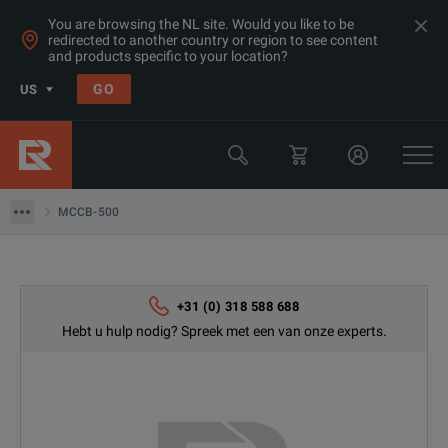
You are browsing the NL site. Would you like to be
redirected to another country or region to see content
and products specific to your location?
Products
GO
US
Electrical & Power Quality Testing
Switchgear & Relay Testing Equipment
MCCB-500
MCCB-500
+31 (0) 318 588 688
Hebt u hulp nodig? Spreek met een van onze experts.