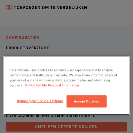
TOEVOEGEN OM TE VERGELIJKEN
CONFIGURATIES
PRODUCTOVERZICHT
HULPBRONNEN
This website uses cookies to enhance user experience and to analyze
performance and traffic on our website. We also share information about
Laat ons u helpen, met uw exacte
Productoverzicht
Bronnen
your use of our site with our analytics, social media, and advertising
partners.
Do Not Sell My Personal Information
configuratie.
We're sorry, we don't currently have any further information a
Het spijt ons, maar we hebben op dit moment geen andere br
Update your cookie settings
Accept Cookies
If you would like to know more, please
U kunt voor meer informatie
contact opnemen
get in touch
met ons en ee
and one of
Gebruikt u alstublieft "krijg snel een offerte" , en we zullen
u contacteren en een offerte maken voor u.
SNEL EEN OFFERTE KRIJGEN